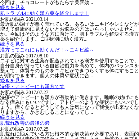
今回は、チョコレートがもたらす美容効...
続きを見る
肌トラブルに効く漢方薬を紹介します！
お肌の悩み
2021.03.14
最近肌の調子が悪く荒れている、あるいはニキビやシミなどが
増えて健康的に見えないとお悩みの方はいらっしゃいません
か。今回はそのような方に向けて、肌トラブルを解決する漢方
薬を紹介します。 □症状別に効く漢方...
続きを見る
漢方ってこれにも効くんだ！～ニキビ編～
お肌の悩み
2017.08.10
ニキビに対する生薬が配合されている漢方を使用することで、
自分自身が持っている自然治癒力を高めて、体内のバランスを
整えて、体質そのものをニキビができづらくする体にすること
が期待できます。個人の体質や症状に合...
続きを見る
湿疹・アトピーにも漢方です
お肌の悩み
2017.07.27
湿疹やアトピーにも漢方が有効的に働きます。睡眠の妨げにも
なる痒みにもいいですし、アトピーのような症状にもいいでし
ょう。痒くなるとどうしても人は気になって我慢が出来なくな
りますから、かきむしることになってし...
続きを見る
肌荒れ改善の最後の砦
お肌の悩み
2017.07.25
肌荒れに悩んでいる方は根本的な解決策が必要であり、表面的
な対処では未解決で終わってしまうでしょう。身体のトラブル