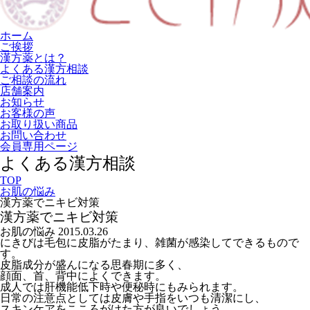
ホーム
ご挨拶
漢方薬とは？
よくある漢方相談
ご相談の流れ
店舗案内
お知らせ
お客様の声
お取り扱い商品
お問い合わせ
会員専用ページ
よくある漢方相談
TOP
お肌の悩み
漢方薬でニキビ対策
漢方薬でニキビ対策
お肌の悩み
2015.03.26
にきびは毛包に皮脂がたまり、雑菌が感染してできるもので
す。
皮脂成分が盛んになる思春期に多く、
顔面、首、背中によくできます。
成人では肝機能低下時や便秘時にもみられます。
日常の注意点としては皮膚や手指をいつも清潔にし、
スキンケアをこころがけた方が良いでしょう。