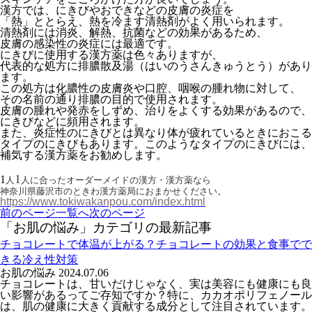
漢方では、にきびやおできなどの皮膚の炎症を
「熱」ととらえ、熱を冷ます清熱剤がよく用いられます。
清熱剤には消炎、解熱、抗菌などの効果があるため、
皮膚の感染性の炎症には最適です。
にきびに使用する漢方薬は色々ありますが、
代表的な処方に排膿散及湯（はいのうさんきゅうとう）があり
ます。
この処方は化膿性の皮膚炎や口腔、咽喉の腫れ物に対して、
その名前の通り排膿の目的で使用されます。
皮膚の腫れや発赤をしずめ、治りをよくする効果があるので、
にきびなどに頻用されます。
また、炎症性のにきびとは異なり体が疲れているときにおこる
タイプのにきびもあります。このようなタイプのにきびには、
補気する漢方薬をお勧めします。
1
1
人
人に合ったオーダーメイドの漢方・漢方薬なら
神奈川県藤沢市のときわ漢方薬局におまかせください。
https://www.tokiwakanpou.com/index.html
前のページ
一覧へ
次のページ
「お肌の悩み」カテゴリの最新記事
チョコレートで体温が上がる？チョコレートの効果と食事でで
きる冷え性対策
お肌の悩み
2024.07.06
チョコレートは、甘いだけじゃなく、実は美容にも健康にも良
い影響があるってご存知ですか？特に、カカオポリフェノール
は、肌の健康に大きく貢献する成分として注目されています。