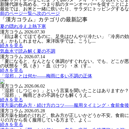
新陳代謝を高める、つまり肌のターンオーバーを促すことによ
最近では、お米と一緒に炊いたり、サラダにトッピングするな
前のページ
一覧へ
次のページ
「漢方コラム」カテゴリの最新記事
夏の隠れ冷え上熱下寒
漢方コラム
2026.07.30
「顔は暑くてほてるのに、足先はひんやり冷たい」「冷房の
え」かもしれません。東洋医学では、こうし...
続きを見る
気血水で読み解く夏の不調
漢方コラム
2026.07.14
「夏になると、なんとなく体調がすぐれない。でも、どこが悪
の状態を「気（き）・血（けつ）・水（す...
続きを見る
「湿邪」とは何か――梅雨に多い不調の正体
漢方コラム
2026.06.02
「湿邪（しつじゃ）」という言葉を聞いたことはありますか？
「湿邪」、梅雨どきの不調をひも解くうえ...
続きを見る
漢方薬の飲み方・続け方のコツ――服用タイミング・食前食後
漢方コラム
2026.05.28
漢方薬を始めたけれど、飲み方が正しいかどうか不安。食前に
りの方から長く服用している方まで、よく...
続きを見る