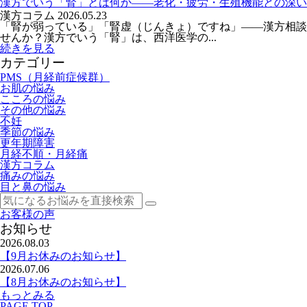
漢方でいう「腎」とは何か――老化・疲労・生殖機能との深い
漢方コラム
2026.05.23
「腎が弱っている」「腎虚（じんきょ）ですね」——漢方相談
せんか？漢方でいう「腎」は、西洋医学の...
続きを見る
カテゴリー
PMS（月経前症候群）
お肌の悩み
こころの悩み
その他の悩み
不妊
季節の悩み
更年期障害
月経不順・月経痛
漢方コラム
痛みの悩み
目と鼻の悩み
お客様の声
お知らせ
2026.08.03
【9月お休みのお知らせ】
2026.07.06
【8月お休みのお知らせ】
もっとみる
PAGE TOP