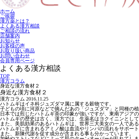
ホーム
ご挨拶
漢方薬とは？
よくある漢方相談
ご相談の流れ
店舗案内
お知らせ
お客様の声
お取り扱い商品
お問い合わせ
会員専用ページ
よくある漢方相談
TOP
漢方コラム
身近な漢方食材２
身近な漢方食材２
漢方コラム
2016.11.25
ハトムギはイネ科ジュズダマ属に属する穀物です。
子どもの頃に河原などで摘んだあの「ジュズダマ」と同種の植
日本では煎じたハトムギ茶の印象が強いですが、東南アジアの
ハトムギの歴史は古く、漢方では、生薬名はヨクイニンとして
また、美肌効果のあるハトムギは、世界三大美女の一人である
ハトムギに含まれるアミノ酸は血流やリンパの流れをサポート
また、新陳代謝を促す成分が含まれる事も分かっています。
加齢やストレスなどによって肌のターンオーバーが乱れてしま