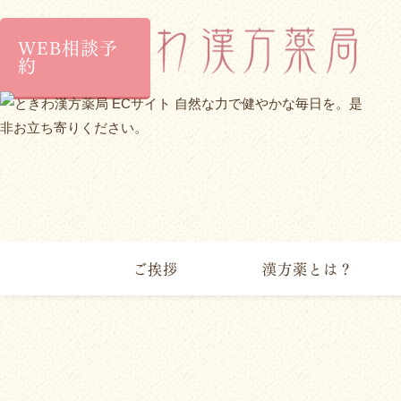
WEB相談予
約
ご挨拶
漢方薬とは？