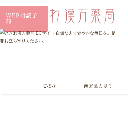
WEB相談予
約
ご挨拶
漢方薬とは？