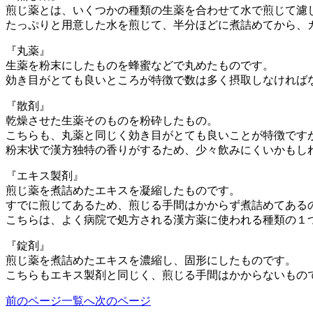
煎じ薬とは、いくつかの種類の生薬を合わせて水で煎じて濾
たっぷりと用意した水を煎じて、半分ほどに煮詰めてから、
『丸薬』
生薬を粉末にしたものを蜂蜜などで丸めたものです。
効き目がとても良いところが特徴で数は多く摂取しなければ
『散剤』
乾燥させた生薬そのものを粉砕したもの。
こちらも、丸薬と同じく効き目がとても良いことが特徴です
粉末状で漢方独特の香りがするため、少々飲みにくいかもし
『エキス製剤』
煎じ薬を煮詰めたエキスを凝縮したものです。
すでに煎じてあるため、煎じる手間はかからず煮詰めてある
こちらは、よく病院で処方される漢方薬に使われる種類の１
『錠剤』
煎じ薬を煮詰めたエキスを濃縮し、固形にしたものです。
こちらもエキス製剤と同じく、煎じる手間はかからないもの
前のページ
一覧へ
次のページ