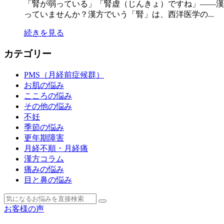
「腎が弱っている」「腎虚（じんきょ）ですね」——漢
っていませんか？漢方でいう「腎」は、西洋医学の...
続きを見る
カテゴリー
PMS（月経前症候群）
お肌の悩み
こころの悩み
その他の悩み
不妊
季節の悩み
更年期障害
月経不順・月経痛
漢方コラム
痛みの悩み
目と鼻の悩み
お客様の声