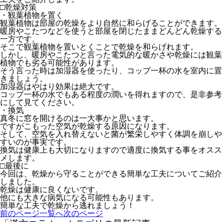
□乾燥対策
・観葉植物を置く
観葉植物は部屋の乾燥をより自然に和らげることができます。
暖房やこたつなどを使うと部屋を閉じたままどんどん乾燥する
一方です。
そこで観葉植物を置いとくことで乾燥を和らげれます。
しかし、暖房やこたつと言った電気的な暖かさや乾燥には観葉
植物でも劣る可能性があります。
そう言った時は加湿器を使ったり、コップ一杯の水を室内に置
きましょう。
加湿器はやはり効果は絶大です。
コップ一杯の水でもある程度の潤いを得れますので、是非参考
にして見てください。
・換気
真冬に窓を開けるのは一大事かと思います。
ですがこもった空気が乾燥する原因になります。
そして、空気を入れ替えないと菌が繁栄しやすく体調を崩しや
すいのが事実です。
換気は健康上も大切になりますので適度に換気する事をオスス
メします。
□最後に
今回は、乾燥から守ることができる簡単な工夫についてご紹介
しました。
乾燥は健康に良くないです。
他にも大きな病気になる可能性もあります。
簡単な工夫で乾燥から逃れましょう！
前のページ
一覧へ
次のページ