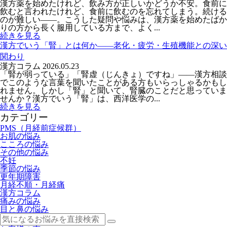
漢方薬を始めたけれど、飲み方が正しいかどうか不安。食前に
飲むと言われたけれど、食前に飲むのを忘れてしまう。続ける
のが難しい——。こうした疑問や悩みは、漢方薬を始めたばか
りの方から長く服用している方まで、よく...
続きを見る
漢方でいう「腎」とは何か――老化・疲労・生殖機能との深い
関わり
漢方コラム
2026.05.23
「腎が弱っている」「腎虚（じんきょ）ですね」——漢方相談
でこのような言葉を聞いたことがある方もいらっしゃるかもし
れません。しかし「腎」と聞いて、腎臓のことだと思っていま
せんか？漢方でいう「腎」は、西洋医学の...
続きを見る
カテゴリー
PMS（月経前症候群）
お肌の悩み
こころの悩み
その他の悩み
不妊
季節の悩み
更年期障害
月経不順・月経痛
漢方コラム
痛みの悩み
目と鼻の悩み