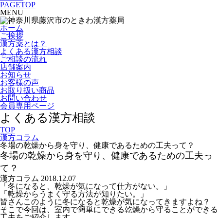
PAGETOP
MENU
ホーム
ご挨拶
漢方薬とは？
よくある漢方相談
ご相談の流れ
店舗案内
お知らせ
お客様の声
お取り扱い商品
お問い合わせ
会員専用ページ
よくある漢方相談
TOP
漢方コラム
冬場の乾燥から身を守り、健康であるための工夫って？
冬場の乾燥から身を守り、健康であるための工夫っ
て？
漢方コラム
2018.12.07
「冬になると、乾燥が気になって仕方がない。」
「乾燥からうまく守る方法が知りたい。」
皆さんこのように冬になると乾燥が気になってきますよね？
そこで今回は、室内で簡単にできる乾燥から守ることができる
工夫をご紹介します。