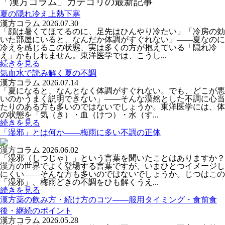
「漢方コラム」カテゴリの最新記事
夏の隠れ冷え上熱下寒
漢方コラム
2026.07.30
「顔は暑くてほてるのに、足先はひんやり冷たい」「冷房の効
いた部屋にいると、なんだか体調がすぐれない」――夏なのに
冷えを感じるこの状態、実は多くの方が抱えている「隠れ冷
え」かもしれません。東洋医学では、こうし...
続きを見る
気血水で読み解く夏の不調
漢方コラム
2026.07.14
「夏になると、なんとなく体調がすぐれない。でも、どこが悪
いのかうまく説明できない」――そんな漠然とした不調に心当
たりのある方も多いのではないでしょうか。東洋医学には、体
の状態を「気（き）・血（けつ）・水（す...
続きを見る
「湿邪」とは何か――梅雨に多い不調の正体
漢方コラム
2026.06.02
「湿邪（しつじゃ）」という言葉を聞いたことはありますか？
漢方の世界でよく登場する言葉ですが、いまひとつイメージし
にくい――そんな方も多いのではないでしょうか。じつはこの
「湿邪」、梅雨どきの不調をひも解くうえ...
続きを見る
漢方薬の飲み方・続け方のコツ――服用タイミング・食前食
後・継続のポイント
漢方コラム
2026.05.28