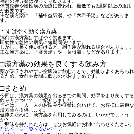
補剤の漢方薬はゆっくり効きます。
体質改善や慢性病の治療に使われ、最低でも2週間以上の服用
が必要です。
主な漢方薬に、「補中益気湯」や「六君子湯」などがありま
す。
＊すばやく効く漢方薬
瀉剤の漢方薬はすばやく効きます。
即効性で急性の病気に短期間使います。
しかし、長く使い続けると、副作用が現れる場合があります。
主な漢方薬に、「麻黄湯」や「葛根湯」などがあります。
□漢方薬の効果を良くする飲み方
薬が吸収されやすい空腹時に飲むことで、効能がよくあらわれ
るため、食前や食間に飲むのがおすすめです。
□まとめ
今回は、漢方薬の効果が出るまでの期間、効果をより良くする
飲み方について、ご紹介しました。
当社は、一人一人のお悩みや症状に合わせて、お客様に最適な
漢方薬を提供します。
健康のために、漢方薬を利用してみるのは、いかがでしょう
か？
ご興味を持たれた方は、ぜひお気軽にお問い合わせください。
前のページ
一覧へ
次のページ