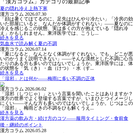
「漢方コラム」カテゴリの最新記事
夏の隠れ冷え上熱下寒
漢方コラム
2026.07.30
「顔は暑くてほてるのに、足先はひんやり冷たい」「冷房の効
いた部屋にいると、なんだか体調がすぐれない」――夏なのに
冷えを感じるこの状態、実は多くの方が抱えている「隠れ冷
え」かもしれません。東洋医学では、こうし...
続きを見る
気血水で読み解く夏の不調
漢方コラム
2026.07.14
「夏になると、なんとなく体調がすぐれない。でも、どこが悪
いのかうまく説明できない」――そんな漠然とした不調に心当
たりのある方も多いのではないでしょうか。東洋医学には、体
の状態を「気（き）・血（けつ）・水（す...
続きを見る
「湿邪」とは何か――梅雨に多い不調の正体
漢方コラム
2026.06.02
「湿邪（しつじゃ）」という言葉を聞いたことはありますか？
漢方の世界でよく登場する言葉ですが、いまひとつイメージし
にくい――そんな方も多いのではないでしょうか。じつはこの
「湿邪」、梅雨どきの不調をひも解くうえ...
続きを見る
漢方薬の飲み方・続け方のコツ――服用タイミング・食前食
後・継続のポイント
漢方コラム
2026.05.28