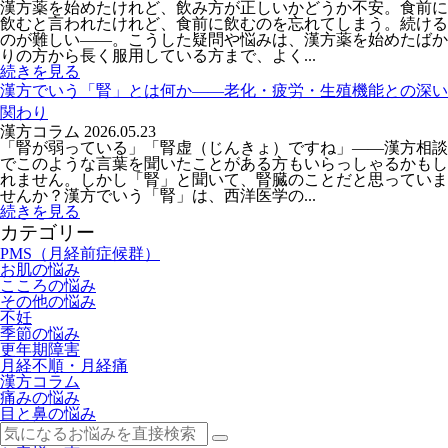
漢方薬を始めたけれど、飲み方が正しいかどうか不安。食前に
飲むと言われたけれど、食前に飲むのを忘れてしまう。続ける
のが難しい——。こうした疑問や悩みは、漢方薬を始めたばか
りの方から長く服用している方まで、よく...
続きを見る
漢方でいう「腎」とは何か――老化・疲労・生殖機能との深い
関わり
漢方コラム
2026.05.23
「腎が弱っている」「腎虚（じんきょ）ですね」——漢方相談
でこのような言葉を聞いたことがある方もいらっしゃるかもし
れません。しかし「腎」と聞いて、腎臓のことだと思っていま
せんか？漢方でいう「腎」は、西洋医学の...
続きを見る
カテゴリー
PMS（月経前症候群）
お肌の悩み
こころの悩み
その他の悩み
不妊
季節の悩み
更年期障害
月経不順・月経痛
漢方コラム
痛みの悩み
目と鼻の悩み