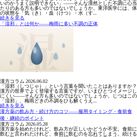
いのかうまく説明できない」――そんな漠然とした不調に心当
たりのある方も多いのではないでしょうか。東洋医学には、体
の状態を「気（き）・血（けつ）・水（す...
続きを見る
「湿邪」とは何か――梅雨に多い不調の正体
漢方コラム
2026.06.02
「湿邪（しつじゃ）」という言葉を聞いたことはありますか？
漢方の世界でよく登場する言葉ですが、いまひとつイメージし
にくい――そんな方も多いのではないでしょうか。じつはこの
「湿邪」、梅雨どきの不調をひも解くうえ...
続きを見る
漢方薬の飲み方・続け方のコツ――服用タイミング・食前食
後・継続のポイント
漢方コラム
2026.05.28
漢方薬を始めたけれど、飲み方が正しいかどうか不安。食前に
飲むと言われたけれど、食前に飲むのを忘れてしまう。続ける