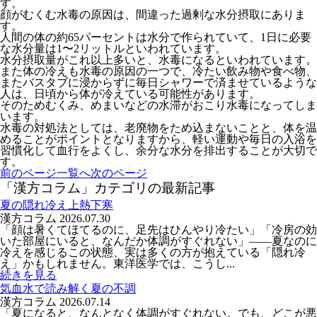
す。
顔がむくむ水毒の原因は、間違った過剰な水分摂取にありま
す。
人間の体の約65パーセントは水分で作られていて、1日に必要
な水分量は1〜2リットルといわれています。
水分摂取量がこれ以上多いと、水毒になるといわれています。
また体の冷えも水毒の原因の一つで、冷たい飲み物や食べ物、
またバスタブに浸からずに毎日シャワーで済ませているような
人は、日頃から体が冷えている可能性があります。
そのためむくみ、めまいなどの水滞がおこり水毒になってしま
います。
水毒の対処法としては、老廃物をため込まないことと、体を温
めることがポイントとなりますから、軽い運動や毎日の入浴を
習慣化して血行をよくし、余分な水分を排出することが大切で
す。
前のページ
一覧へ
次のページ
「漢方コラム」カテゴリの最新記事
夏の隠れ冷え上熱下寒
漢方コラム
2026.07.30
「顔は暑くてほてるのに、足先はひんやり冷たい」「冷房の効
いた部屋にいると、なんだか体調がすぐれない」――夏なのに
冷えを感じるこの状態、実は多くの方が抱えている「隠れ冷
え」かもしれません。東洋医学では、こうし...
続きを見る
気血水で読み解く夏の不調
漢方コラム
2026.07.14
「夏になると、なんとなく体調がすぐれない。でも、どこが悪