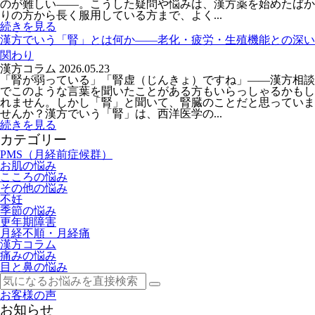
のが難しい——。こうした疑問や悩みは、漢方薬を始めたばか
りの方から長く服用している方まで、よく...
続きを見る
漢方でいう「腎」とは何か――老化・疲労・生殖機能との深い
関わり
漢方コラム
2026.05.23
「腎が弱っている」「腎虚（じんきょ）ですね」——漢方相談
でこのような言葉を聞いたことがある方もいらっしゃるかもし
れません。しかし「腎」と聞いて、腎臓のことだと思っていま
せんか？漢方でいう「腎」は、西洋医学の...
続きを見る
カテゴリー
PMS（月経前症候群）
お肌の悩み
こころの悩み
その他の悩み
不妊
季節の悩み
更年期障害
月経不順・月経痛
漢方コラム
痛みの悩み
目と鼻の悩み
お客様の声
お知らせ