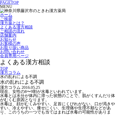
PAGETOP
MENU
ホーム
ご挨拶
漢方薬とは？
よくある漢方相談
ご相談の流れ
店舗案内
お知らせ
お客様の声
お取り扱い商品
お問い合わせ
会員専用ページ
よくある漢方相談
TOP
漢方コラム
水の乱れによる不調
水の乱れによる不調
漢方コラム
2016.05.25
現在、女性の8〜9割が水毒といわれています。
水毒とは水分が体内に滞った状態のことで、肌がくすんだり体
がむくむ原因となります。
水毒は、顔がむくみやすい、足首にくびれがない、口が渇きや
すい、冷えやすい、痩せにくい、生理痛や生理不順などがあ
り、このうちの一つでも当てはまれば水毒の可能性がありま