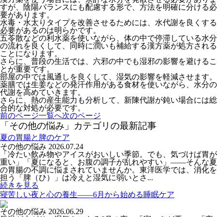
すが、陰陽バランスにも配慮する形で、方法を明確に分ける必
要があります。
水毒・水太りタイプを改善させるためには、水代謝を良くする
必要があるのは明らかです。
五苓散などの利水薬を使いながら、体の中で停滞している水分
の流れを良くして、同時に潤いも補給する漢方薬が処方される
ことになります。
さらに、普段の生活では、六邪の中でも湿邪の影響を避けるこ
とが重要です。
部屋の中では風通しを良くして、湿気の影響を軽減させます。
薬膳では生姜などの発汗作用がある食材を使いながら、水分の
代謝を高めていきます。
さらに、熱の産生能力も分析して、新陳代謝が鈍い場合には総
合的な対処が必要です。
前のページ
一覧へ
次のページ
「その他の悩み」カテゴリの最新記事
夏の胃腸と脾のケア
その他の悩み
2026.07.24
「冷たい飲み物やアイスがおいしい季節。でも、気づけば胃が
重い」「夏になると、お腹の調子が乱れやすい」――そんな夏
の胃腸の不調に悩まされていませんか。東洋医学では、消化を
担う「脾（ひ）」は冷えと湿気に弱いとさ...
続きを見る
寝苦しい夜と心の養生――6月から始める睡眠ケア
その他の悩み
2026.06.29