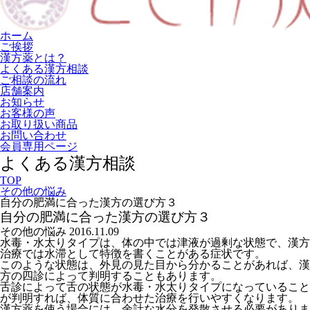
ホーム
ご挨拶
漢方薬とは？
よくある漢方相談
ご相談の流れ
店舗案内
お知らせ
お客様の声
お取り扱い商品
お問い合わせ
会員専用ページ
よくある漢方相談
TOP
その他の悩み
自分の肥満に合った漢方の選び方３
自分の肥満に合った漢方の選び方３
その他の悩み
2016.11.09
水毒・水太りタイプは、体の中では津液が過剰な状態で、漢方
治療では水滞として特徴を書くことがある症状です。
このような状態は、外見の見た目から分かることがあれば、漢
方の四診によって判明することもあります。
舌診によって舌の状態が水毒・水太りタイプになっていること
が判明すれば、体質に合わせた治療を行いやすくなります。
漢方薬を使う場合には、余計な水分を発散させる必要がありま