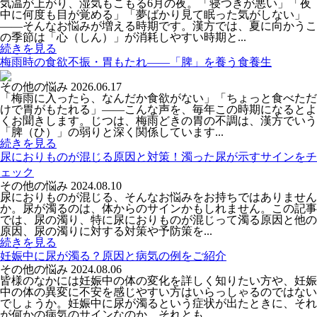
気温が上がり、湿気もこもる6月の夜。「寝つきが悪い」「夜
中に何度も目が覚める」「夢ばかり見て眠った気がしない」
――そんなお悩みが増える時期です。漢方では、夏に向かうこ
の季節は「心（しん）」が消耗しやすい時期と...
続きを見る
梅雨時の食欲不振・胃もたれ――「脾」を養う食養生
その他の悩み
2026.06.17
「梅雨に入ったら、なんだか食欲がない」「ちょっと食べただ
けで胃がもたれる」――こんな声を、毎年この時期になるとよ
くお聞きします。じつは、梅雨どきの胃の不調は、漢方でいう
「脾（ひ）」の弱りと深く関係しています...
続きを見る
尿におりものが混じる原因と対策！濁った尿が示すサインをチ
ェック
その他の悩み
2024.08.10
尿におりものが混じる、そんなお悩みをお持ちではありません
か。尿が濁るのは、体からのサインかもしれません。この記事
では、尿の濁り、特に尿におりものが混じって濁る原因と他の
原因、尿の濁りに対する対策や予防策を...
続きを見る
妊娠中に尿が濁る？原因と病気の例をご紹介
その他の悩み
2024.08.06
皆様のなかには妊娠中の体の変化を詳しく知りたい方や、妊娠
中の体の異変に不安を感じやすい方はいらっしゃるのではない
でしょうか。妊娠中に尿が濁るという症状が出たときに、それ
が何かの病気のサインなのか、それとも...