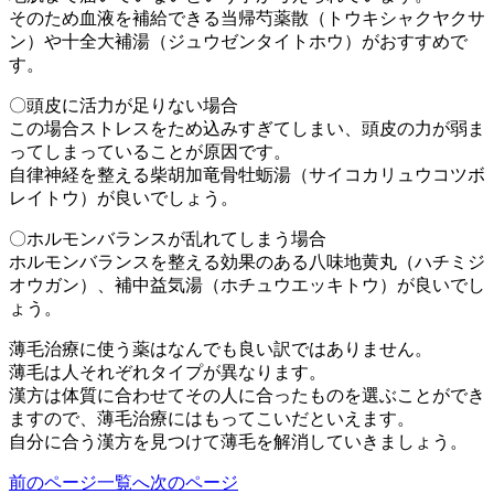
そのため血液を補給できる当帰芍薬散（トウキシャクヤクサ
ン）や十全大補湯（ジュウゼンタイトホウ）がおすすめで
す。
〇頭皮に活力が足りない場合
この場合ストレスをため込みすぎてしまい、頭皮の力が弱ま
ってしまっていることが原因です。
自律神経を整える柴胡加竜骨牡蛎湯（サイコカリュウコツボ
レイトウ）が良いでしょう。
〇ホルモンバランスが乱れてしまう場合
ホルモンバランスを整える効果のある八味地黄丸（ハチミジ
オウガン）、補中益気湯（ホチュウエッキトウ）が良いでし
ょう。
薄毛治療に使う薬はなんでも良い訳ではありません。
薄毛は人それぞれタイプが異なります。
漢方は体質に合わせてその人に合ったものを選ぶことができ
ますので、薄毛治療にはもってこいだといえます。
自分に合う漢方を見つけて薄毛を解消していきましょう。
前のページ
一覧へ
次のページ