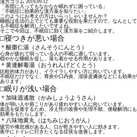
漢方コラム
2019.09.12
「布団に入ってもなかなか眠れずに困っている」
「不眠症に効果的な漢方薬を知りたい」
このようにお考えの方はいらっしゃいませんか？
睡眠は生活の上でとても重要な役割を果たすので、なんとして
も不眠症を解消したいですよね。
そこで今回は、不眠症に効く漢方薬をご紹介します。
□寝つきが悪い場合
＊酸棗仁湯（さんそうにんとう）
心身が疲れて弱っている人の不眠に適しています。
穏やかな睡眠を促し、落ち着かせる作用があります。
＊黄連解毒湯（おうれんげどくとう）
比較的体力があり、イライラしやすい方に向いています。
不眠症だけでなく、胃炎や口内炎、湿疹皮膚炎などにも効果が
あります。
□眠りが浅い場合
＊加味逍遙散（かみしょうようさん）
体が弱い人や肩こりがあり疲れやすい人に向いています。
血流を促進するため、冷え性の改善や生理不順、便秘解消にも
効果をもたらします。
＊八味地黄丸（はちみじおうがん）
疲労や倦怠感がある人、口が乾きやすい人に効きます。
夜中にトイレに行きたくなる症状を改善します。