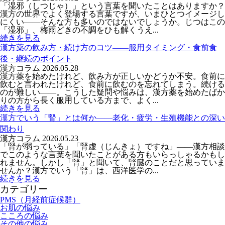
「湿邪（しつじゃ）」という言葉を聞いたことはありますか？
漢方の世界でよく登場する言葉ですが、いまひとつイメージし
にくい――そんな方も多いのではないでしょうか。じつはこの
「湿邪」、梅雨どきの不調をひも解くうえ...
続きを見る
漢方薬の飲み方・続け方のコツ――服用タイミング・食前食
後・継続のポイント
漢方コラム
2026.05.28
漢方薬を始めたけれど、飲み方が正しいかどうか不安。食前に
飲むと言われたけれど、食前に飲むのを忘れてしまう。続ける
のが難しい——。こうした疑問や悩みは、漢方薬を始めたばか
りの方から長く服用している方まで、よく...
続きを見る
漢方でいう「腎」とは何か――老化・疲労・生殖機能との深い
関わり
漢方コラム
2026.05.23
「腎が弱っている」「腎虚（じんきょ）ですね」——漢方相談
でこのような言葉を聞いたことがある方もいらっしゃるかもし
れません。しかし「腎」と聞いて、腎臓のことだと思っていま
せんか？漢方でいう「腎」は、西洋医学の...
続きを見る
カテゴリー
PMS（月経前症候群）
お肌の悩み
こころの悩み
その他の悩み