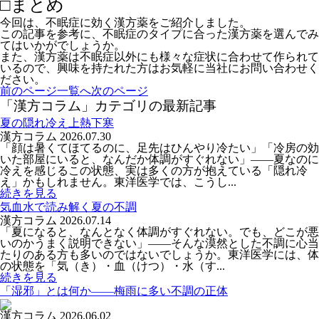
□まとめ
今回は、不眠症に効く漢方薬をご紹介しました。
この記事を参考に、不眠症のタイプに合った漢方薬を選んでみ
てはいかがでしょうか。
また、漢方薬は不眠症以外にも様々な症状に合わせて作られて
いるので、興味を持たれた方はお気軽に当社にお問い合わせく
ださい。
前のページ
一覧へ
次のページ
「漢方コラム」カテゴリの最新記事
夏の隠れ冷え上熱下寒
漢方コラム
2026.07.30
「顔は暑くてほてるのに、足先はひんやり冷たい」「冷房の効
いた部屋にいると、なんだか体調がすぐれない」――夏なのに
冷えを感じるこの状態、実は多くの方が抱えている「隠れ冷
え」かもしれません。東洋医学では、こうし...
続きを見る
気血水で読み解く夏の不調
漢方コラム
2026.07.14
「夏になると、なんとなく体調がすぐれない。でも、どこが悪
いのかうまく説明できない」――そんな漠然とした不調に心当
たりのある方も多いのではないでしょうか。東洋医学には、体
の状態を「気（き）・血（けつ）・水（す...
続きを見る
「湿邪」とは何か――梅雨に多い不調の正体
漢方コラム
2026.06.02