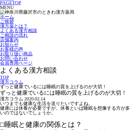
PAGETOP
MENU
ホーム
ご挨拶
漢方薬とは？
よくある漢方相談
ご相談の流れ
店舗案内
お知らせ
お客様の声
お取り扱い商品
お問い合わせ
会員専用ページ
よくある漢方相談
TOP
漢方コラム
ずっと健康でいるには睡眠の質を上げるのが大切！
ずっと健康でいるには睡眠の質を上げるのが大切！
漢方コラム
2020.02.14
いつまでも健康な生活を送りたいですよね。
健康には休養が必要ですが、休養といば睡眠を想像する方が多
いのではないでしょうか。
□睡眠と健康の関係とは？