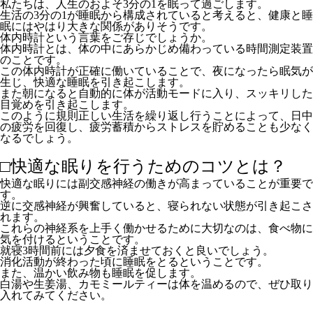
私たちは、人生のおよそ3分の1を眠って過ごします。
生活の3分の1が睡眠から構成されていると考えると、健康と睡
眠にはやはり大きな関係がありそうです。
体内時計という言葉をご存じでしょうか。
体内時計とは、体の中にあらかじめ備わっている時間測定装置
のことです。
この体内時計が正確に働いていることで、夜になったら眠気が
生じ、快適な睡眠を引き起こします。
また朝になると自動的に体が活動モードに入り、スッキリした
目覚めを引き起こします。
このように規則正しい生活を繰り返し行うことによって、日中
の疲労を回復し、疲労蓄積からストレスを貯めることも少なく
なるでしょう。
□快適な眠りを行うためのコツとは？
快適な眠りには副交感神経の働きが高まっていることが重要で
す。
逆に交感神経が興奮していると、寝られない状態が引き起こさ
れます。
これらの神経系を上手く働かせるために大切なのは、食べ物に
気を付けるということです。
就寝3時間前には夕食を済ませておくと良いでしょう。
消化活動が終わった頃に睡眠をとるということです。
また、温かい飲み物も睡眠を促します。
白湯や生姜湯、カモミールティーは体を温めるので、ぜひ取り
入れてみてください。