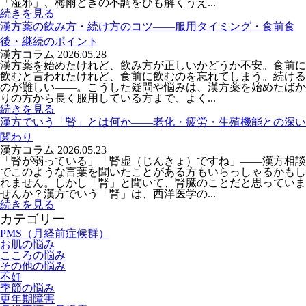
「湿邪」、梅雨どきの不調をひも解くうえ...
続きを見る
漢方薬の飲み方・続け方のコツ――服用タイミング・食前食
後・継続のポイント
漢方コラム
2026.05.28
漢方薬を始めたけれど、飲み方が正しいかどうか不安。食前に
飲むと言われたけれど、食前に飲むのを忘れてしまう。続ける
のが難しい——。こうした疑問や悩みは、漢方薬を始めたばか
りの方から長く服用している方まで、よく...
続きを見る
漢方でいう「腎」とは何か――老化・疲労・生殖機能との深い
関わり
漢方コラム
2026.05.23
「腎が弱っている」「腎虚（じんきょ）ですね」——漢方相談
でこのような言葉を聞いたことがある方もいらっしゃるかもし
れません。しかし「腎」と聞いて、腎臓のことだと思っていま
せんか？漢方でいう「腎」は、西洋医学の...
続きを見る
カテゴリー
PMS（月経前症候群）
お肌の悩み
こころの悩み
その他の悩み
不妊
季節の悩み
更年期障害