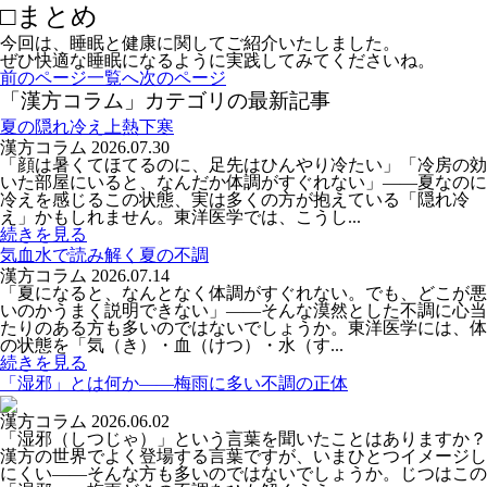
□まとめ
今回は、睡眠と健康に関してご紹介いたしました。
ぜひ快適な睡眠になるように実践してみてくださいね。
前のページ
一覧へ
次のページ
「漢方コラム」カテゴリの最新記事
夏の隠れ冷え上熱下寒
漢方コラム
2026.07.30
「顔は暑くてほてるのに、足先はひんやり冷たい」「冷房の効
いた部屋にいると、なんだか体調がすぐれない」――夏なのに
冷えを感じるこの状態、実は多くの方が抱えている「隠れ冷
え」かもしれません。東洋医学では、こうし...
続きを見る
気血水で読み解く夏の不調
漢方コラム
2026.07.14
「夏になると、なんとなく体調がすぐれない。でも、どこが悪
いのかうまく説明できない」――そんな漠然とした不調に心当
たりのある方も多いのではないでしょうか。東洋医学には、体
の状態を「気（き）・血（けつ）・水（す...
続きを見る
「湿邪」とは何か――梅雨に多い不調の正体
漢方コラム
2026.06.02
「湿邪（しつじゃ）」という言葉を聞いたことはありますか？
漢方の世界でよく登場する言葉ですが、いまひとつイメージし
にくい――そんな方も多いのではないでしょうか。じつはこの