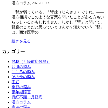
漢方コラム
2026.05.23
「腎が弱っている」「腎虚（じんきょ）ですね」——
漢方相談でこのような言葉を聞いたことがある方もい
らっしゃるかもしれません。しかし「腎」と聞いて、
腎臓のことだと思っていませんか？漢方でいう「腎」
は、西洋医学の...
続きを見る
カテゴリー
PMS（月経前症候群）
お肌の悩み
こころの悩み
その他の悩み
不妊
季節の悩み
更年期障害
月経不順・月経痛
漢方コラム
痛みの悩み