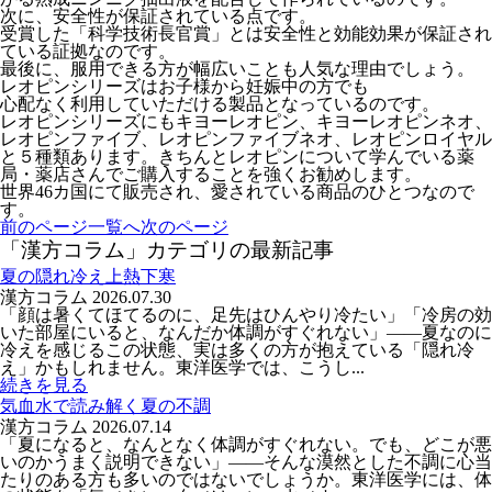
次に、安全性が保証されている点です。
受賞した「科学技術長官賞」とは安全性と効能効果が保証され
ている証拠なのです。
最後に、服用できる方が幅広いことも人気な理由でしょう。
レオピンシリーズはお子様から妊娠中の方でも
心配なく利用していただける製品となっているのです。
レオピンシリーズにもキヨーレオピン、キヨーレオピンネオ、
レオピンファイブ、レオピンファイブネオ、レオピンロイヤル
と５種類あります。きちんとレオピンについて学んでいる薬
局・薬店さんでご購入することを強くお勧めします。
世界46カ国にて販売され、愛されている商品のひとつなので
す。
前のページ
一覧へ
次のページ
「漢方コラム」カテゴリの最新記事
夏の隠れ冷え上熱下寒
漢方コラム
2026.07.30
「顔は暑くてほてるのに、足先はひんやり冷たい」「冷房の効
いた部屋にいると、なんだか体調がすぐれない」――夏なのに
冷えを感じるこの状態、実は多くの方が抱えている「隠れ冷
え」かもしれません。東洋医学では、こうし...
続きを見る
気血水で読み解く夏の不調
漢方コラム
2026.07.14
「夏になると、なんとなく体調がすぐれない。でも、どこが悪
いのかうまく説明できない」――そんな漠然とした不調に心当
たりのある方も多いのではないでしょうか。東洋医学には、体