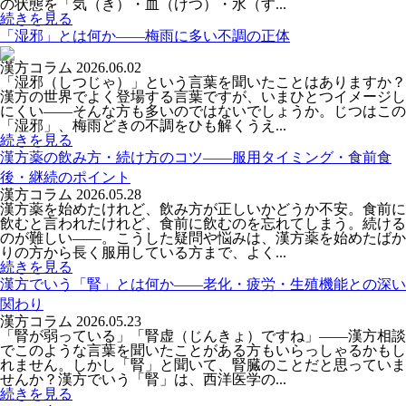
の状態を「気（き）・血（けつ）・水（す...
続きを見る
「湿邪」とは何か――梅雨に多い不調の正体
漢方コラム
2026.06.02
「湿邪（しつじゃ）」という言葉を聞いたことはありますか？
漢方の世界でよく登場する言葉ですが、いまひとつイメージし
にくい――そんな方も多いのではないでしょうか。じつはこの
「湿邪」、梅雨どきの不調をひも解くうえ...
続きを見る
漢方薬の飲み方・続け方のコツ――服用タイミング・食前食
後・継続のポイント
漢方コラム
2026.05.28
漢方薬を始めたけれど、飲み方が正しいかどうか不安。食前に
飲むと言われたけれど、食前に飲むのを忘れてしまう。続ける
のが難しい——。こうした疑問や悩みは、漢方薬を始めたばか
りの方から長く服用している方まで、よく...
続きを見る
漢方でいう「腎」とは何か――老化・疲労・生殖機能との深い
関わり
漢方コラム
2026.05.23
「腎が弱っている」「腎虚（じんきょ）ですね」——漢方相談
でこのような言葉を聞いたことがある方もいらっしゃるかもし
れません。しかし「腎」と聞いて、腎臓のことだと思っていま
せんか？漢方でいう「腎」は、西洋医学の...
続きを見る