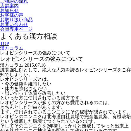
ご相談の流れ
店舗案内
お知らせ
お客様の声
お取り扱い商品
お問い合わせ
会員専用ページ
よくある漢方相談
TOP
漢方コラム
レオピンシリーズの強みについて
レオピンシリーズの強みについて
漢方コラム
2015.07.16
滋養強壮剤として、絶大な人気を誇るレオピンシリーズをご存
知でしょうか。
レオピンシリーズとは、
・今の健康を維持したい
・体力を強化させたい
・思い切って体質を改善したい
といった方に使用されている漢方です。
レオピンシリーズが多くの方から愛用されるのには、
きちんとした理由があります。
まず、使用されているニンニクにその秘密が隠されています。
レオピンのニンニクは北海道自社農場で完全無農薬、有機栽培
という徹底した環境でつくられているのです。
そしてそのニンニクを2年間しっかりと熟成してやっと出来上
がる熟成ニンニク抽出液を配合して作られているのです。