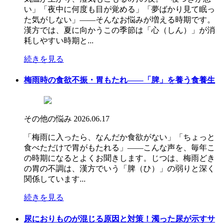
い」「夜中に何度も目が覚める」「夢ばかり見て眠っ
た気がしない」――そんなお悩みが増える時期です。
漢方では、夏に向かうこの季節は「心（しん）」が消
耗しやすい時期と...
続きを見る
梅雨時の食欲不振・胃もたれ――「脾」を養う食養生
その他の悩み
2026.06.17
「梅雨に入ったら、なんだか食欲がない」「ちょっと
食べただけで胃がもたれる」――こんな声を、毎年こ
の時期になるとよくお聞きします。じつは、梅雨どき
の胃の不調は、漢方でいう「脾（ひ）」の弱りと深く
関係しています...
続きを見る
尿におりものが混じる原因と対策！濁った尿が示すサ