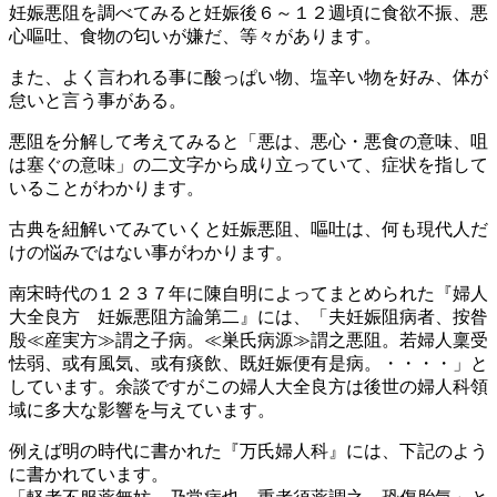
妊娠悪阻を調べてみると妊娠後６～１２週頃に食欲不振、悪
心嘔吐、食物の匂いが嫌だ、等々があります。
また、よく言われる事に酸っぱい物、塩辛い物を好み、体が
怠いと言う事がある。
悪阻を分解して考えてみると「悪は、悪心・悪食の意味、咀
は塞ぐの意味」の二文字から成り立っていて、症状を指して
いることがわかります。
古典を紐解いてみていくと妊娠悪阻、嘔吐は、何も現代人だ
けの悩みではない事がわかります。
南宋時代の１２３７年に陳自明によってまとめられた『婦人
大全良方 妊娠悪阻方論第二』には、「夫妊娠阻病者、按昝
殷≪産実方≫謂之子病。≪巣氏病源≫謂之悪阻。若婦人稟受
怯弱、或有風気、或有痰飲、既妊娠便有是病。・・・・」と
しています。余談ですがこの婦人大全良方は後世の婦人科領
域に多大な影響を与えています。
例えば明の時代に書かれた『万氏婦人科』には、下記のよう
に書かれています。