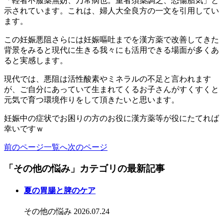
「軽者不服薬無妨、乃常病也。重者須薬調之、恐傷胎気」と
示されています。これは、婦人大全良方の一文を引用してい
ます。
この妊娠悪阻さらには妊娠嘔吐までを漢方薬で改善してきた
背景をみると現代に生きる我々にも活用できる場面が多くあ
ると実感します。
現代では、悪阻は活性酸素やミネラルの不足と言われます
が、ご自分にあっていて生まれてくるお子さんがすくすくと
元気で育つ環境作りをして頂きたいと思います。
妊娠中の症状でお困りの方のお役に漢方薬等が役にたてれば
幸いですｗ
前のページ
一覧へ
次のページ
「その他の悩み」カテゴリの最新記事
夏の胃腸と脾のケア
その他の悩み
2026.07.24