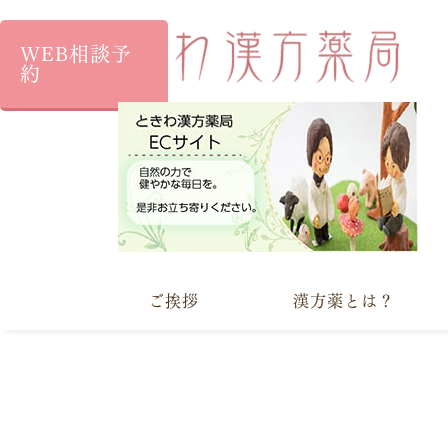
WEB相談予
約
ご挨拶
漢方薬とは？