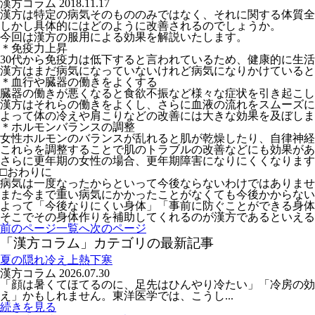
漢方コラム
2018.11.17
漢方は特定の病気そのもののみではなく、それに関する体質全
しかし具体的にはどのように改善されるのでしょうか。
今回は漢方の服用による効果を解説いたします。
＊免疫力上昇
30代から免疫力は低下すると言われているため、健康的に生
漢方はまだ病気になっていないけれど病気になりかけていると
＊血行や臓器の働きをよくする
臓器の働きが悪くなると食欲不振など様々な症状を引き起こし
漢方はそれらの働きをよくし、さらに血液の流れをスムーズに
よって体の冷えや肩こりなどの改善には大きな効果を及ぼしま
＊ホルモンバランスの調整
女性ホルモンのバランスが乱れると肌が乾燥したり、自律神経
これらを調整することで肌のトラブルの改善などにも効果があ
さらに更年期の女性の場合、更年期障害になりにくくなります
□おわりに
病気は一度なったからといって今後ならないわけではありませ
また今まで重い病気にかかったことがなくても今後かからない
よって「今後なりにくい身体」「事前に防ぐことができる身体
そこでその身体作りを補助してくれるのが漢方であるといえる
前のページ
一覧へ
次のページ
「漢方コラム」カテゴリの最新記事
夏の隠れ冷え上熱下寒
漢方コラム
2026.07.30
「顔は暑くてほてるのに、足先はひんやり冷たい」「冷房の
え」かもしれません。東洋医学では、こうし...
続きを見る