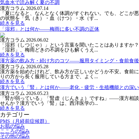
気血水で読み解く夏の不調
漢方コラム
2026.07.14
「夏になると、なんとなく体調がすぐれない。でも、どこが悪
の状態を「気（き）・血（けつ）・水（す...
続きを見る
「湿邪」とは何か――梅雨に多い不調の正体
漢方コラム
2026.06.02
「湿邪（しつじゃ）」という言葉を聞いたことはありますか？
「湿邪」、梅雨どきの不調をひも解くうえ...
続きを見る
漢方薬の飲み方・続け方のコツ――服用タイミング・食前食後
漢方コラム
2026.05.28
漢方薬を始めたけれど、飲み方が正しいかどうか不安。食前に
りの方から長く服用している方まで、よく...
続きを見る
漢方でいう「腎」とは何か――老化・疲労・生殖機能との深い
漢方コラム
2026.05.23
「腎が弱っている」「腎虚（じんきょ）ですね」——漢方相談
せんか？漢方でいう「腎」は、西洋医学の...
続きを見る
カテゴリー
PMS（月経前症候群）
お肌の悩み
こころの悩み
その他の悩み