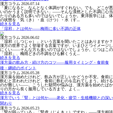
漢方コラム
2026.07.14
「夏になると、なんとなく体調がすぐれない。でも、どこが悪
いのかうまく説明できない」――そんな漠然とした不調に心当
たりのある方も多いのではないでしょうか。東洋医学には、体
の状態を「気（き）・血（けつ）・水（す...
続きを見る
「湿邪」とは何か――梅雨に多い不調の正体
漢方コラム
2026.06.02
「湿邪（しつじゃ）」という言葉を聞いたことはありますか？
漢方の世界でよく登場する言葉ですが、いまひとつイメージし
にくい――そんな方も多いのではないでしょうか。じつはこの
「湿邪」、梅雨どきの不調をひも解くうえ...
続きを見る
漢方薬の飲み方・続け方のコツ――服用タイミング・食前食
後・継続のポイント
漢方コラム
2026.05.28
漢方薬を始めたけれど、飲み方が正しいかどうか不安。食前に
飲むと言われたけれど、食前に飲むのを忘れてしまう。続ける
のが難しい——。こうした疑問や悩みは、漢方薬を始めたばか
りの方から長く服用している方まで、よく...
続きを見る
漢方でいう「腎」とは何か――老化・疲労・生殖機能との深い
関わり
漢方コラム
2026.05.23
「腎が弱っている」「腎虚（じんきょ）ですね」——漢方相談