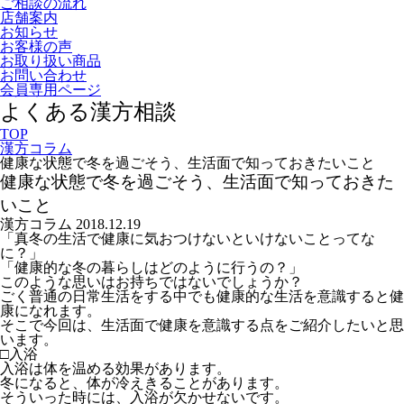
ご相談の流れ
店舗案内
お知らせ
お客様の声
お取り扱い商品
お問い合わせ
会員専用ページ
よくある漢方相談
TOP
漢方コラム
健康な状態で冬を過ごそう、生活面で知っておきたいこと
健康な状態で冬を過ごそう、生活面で知っておきた
いこと
漢方コラム
2018.12.19
「真冬の生活で健康に気おつけないといけないことってな
に？」
「健康的な冬の暮らしはどのように行うの？」
このような思いはお持ちではないでしょうか？
ごく普通の日常生活をする中でも健康的な生活を意識すると健
康になれます。
そこで今回は、生活面で健康を意識する点をご紹介したいと思
います。
□入浴
入浴は体を温める効果があります。
冬になると、体が冷えきることがあります。
そういった時には、入浴が欠かせないです。