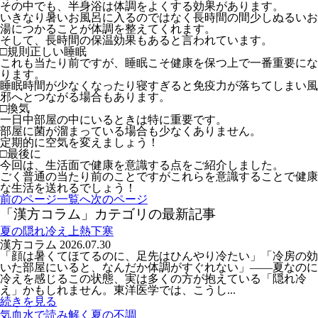
その中でも、半身浴は体調をよくする効果があります。
いきなり暑いお風呂に入るのではなく長時間の間少しぬるいお
湯につかることが体調を整えてくれます。
そして、長時間の保温効果もあると言われています。
□規則正しい睡眠
これも当たり前ですが、睡眠こそ健康を保つ上で一番重要にな
ります。
睡眠時間が少なくなったり寝すぎると免疫力が落ちてしまい風
邪へとつながる場合もあります。
□換気
一日中部屋の中にいるときは特に重要です。
部屋に菌が溜まっている場合も少なくありません。
定期的に空気を変えましょう！
□最後に
今回は、生活面で健康を意識する点をご紹介しました。
ごく普通の当たり前のことですがこれらを意識することで健康
な生活を送れるでしょう！
前のページ
一覧へ
次のページ
「漢方コラム」カテゴリの最新記事
夏の隠れ冷え上熱下寒
漢方コラム
2026.07.30
「顔は暑くてほてるのに、足先はひんやり冷たい」「冷房の効
いた部屋にいると、なんだか体調がすぐれない」――夏なのに
冷えを感じるこの状態、実は多くの方が抱えている「隠れ冷
え」かもしれません。東洋医学では、こうし...
続きを見る
気血水で読み解く夏の不調