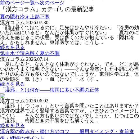
前のページ
一覧へ
次のページ
「漢方コラム」カテゴリの最新記事
夏の隠れ冷え上熱下寒
漢方コラム
2026.07.30
「顔は暑くてほてるのに、足先はひんやり冷たい」「冷房の効
いた部屋にいると、なんだか体調がすぐれない」――夏なのに
冷えを感じるこの状態、実は多くの方が抱えている「隠れ冷
え」かもしれません。東洋医学では、こうし...
続きを見る
気血水で読み解く夏の不調
漢方コラム
2026.07.14
「夏になると、なんとなく体調がすぐれない。でも、どこが悪
いのかうまく説明できない」――そんな漠然とした不調に心当
たりのある方も多いのではないでしょうか。東洋医学には、体
の状態を「気（き）・血（けつ）・水（す...
続きを見る
「湿邪」とは何か――梅雨に多い不調の正体
漢方コラム
2026.06.02
「湿邪（しつじゃ）」という言葉を聞いたことはありますか？
漢方の世界でよく登場する言葉ですが、いまひとつイメージし
にくい――そんな方も多いのではないでしょうか。じつはこの
「湿邪」、梅雨どきの不調をひも解くうえ...
続きを見る
漢方薬の飲み方・続け方のコツ――服用タイミング・食前食
後・継続のポイント