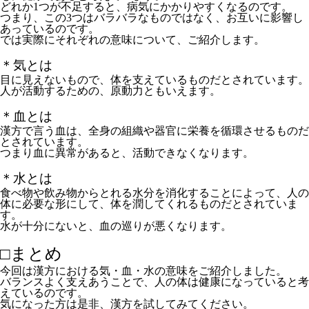
どれか1つが不足すると、病気にかかりやすくなるのです。
つまり、この3つはバラバラなものではなく、お互いに影響し
あっているのです。
では実際にそれぞれの意味について、ご紹介します。
＊気とは
目に見えないもので、体を支えているものだとされています。
人が活動するための、原動力ともいえます。
＊血とは
漢方で言う血は、全身の組織や器官に栄養を循環させるものだ
とされています。
つまり血に異常があると、活動できなくなります。
＊水とは
食べ物や飲み物からとれる水分を消化することによって、人の
体に必要な形にして、体を潤してくれるものだとされていま
す。
水が十分にないと、血の巡りが悪くなります。
□まとめ
今回は漢方における気・血・水の意味をご紹介しました。
バランスよく支えあうことで、人の体は健康になっていると考
えているのです。
気になった方は是非、漢方を試してみてください。