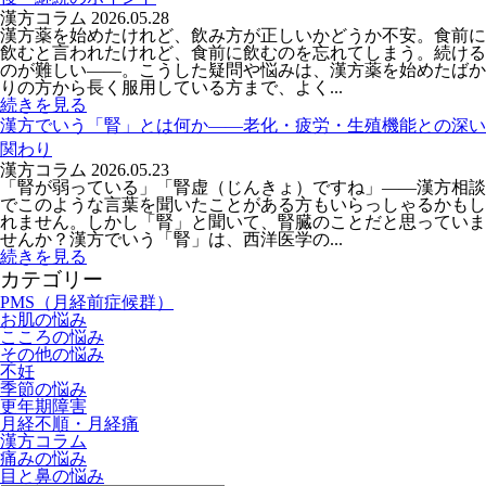
漢方コラム
2026.05.28
漢方薬を始めたけれど、飲み方が正しいかどうか不安。食前に
飲むと言われたけれど、食前に飲むのを忘れてしまう。続ける
のが難しい——。こうした疑問や悩みは、漢方薬を始めたばか
りの方から長く服用している方まで、よく...
続きを見る
漢方でいう「腎」とは何か――老化・疲労・生殖機能との深い
関わり
漢方コラム
2026.05.23
「腎が弱っている」「腎虚（じんきょ）ですね」——漢方相談
でこのような言葉を聞いたことがある方もいらっしゃるかもし
れません。しかし「腎」と聞いて、腎臓のことだと思っていま
せんか？漢方でいう「腎」は、西洋医学の...
続きを見る
カテゴリー
PMS（月経前症候群）
お肌の悩み
こころの悩み
その他の悩み
不妊
季節の悩み
更年期障害
月経不順・月経痛
漢方コラム
痛みの悩み
目と鼻の悩み