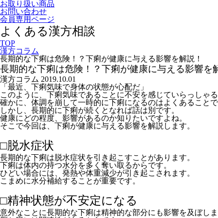
お取り扱い商品
お問い合わせ
会員専用ページ
よくある漢方相談
TOP
漢方コラム
長期的な下痢は危険！？下痢が健康に与える影響を解説！
長期的な下痢は危険！？下痢が健康に与える影響を
漢方コラム
2019.10.01
「最近、下痢気味で身体の状態が心配だ」
このように、下痢気味であることに不安を感じていらっしゃる
確かに、体調を崩して一時的に下痢になるのはよくあることで
しかし、長期的に下痢が続くとなれば話は別です。
健康にどの程度、影響があるのか知りたいですよね。
そこで今回は、下痢が健康に与える影響を解説します。
□脱水症状
長期的な下痢は脱水症状を引き起こすことがあります。
下痢は体内の持つ水分を多く奪い取るからです。
ひどい場合には、発熱や体重減少が引き起こされます。
こまめに水分補給することが重要です。
□精神状態が不安定になる
意外なことに長期的な下痢は精神的な部分にも影響を及ぼしま