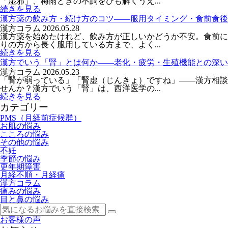
「湿邪」、梅雨どきの不調をひも解くうえ...
続きを見る
漢方薬の飲み方・続け方のコツ――服用タイミング・食前食後
漢方コラム
2026.05.28
漢方薬を始めたけれど、飲み方が正しいかどうか不安。食前に
りの方から長く服用している方まで、よく...
続きを見る
漢方でいう「腎」とは何か――老化・疲労・生殖機能との深い
漢方コラム
2026.05.23
「腎が弱っている」「腎虚（じんきょ）ですね」——漢方相談
せんか？漢方でいう「腎」は、西洋医学の...
続きを見る
カテゴリー
PMS（月経前症候群）
お肌の悩み
こころの悩み
その他の悩み
不妊
季節の悩み
更年期障害
月経不順・月経痛
漢方コラム
痛みの悩み
目と鼻の悩み
お客様の声