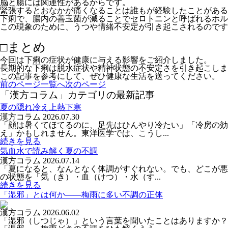
脳と腸には関連性があるからです。
緊張するとおなかが痛くなることは誰もが経験したことがある
下痢で、腸内の善玉菌が減ることでセロトニンと呼ばれるホル
この現象のために、うつや情緒不安定が引き起こされるのです
□まとめ
今回は下痢の症状が健康に与える影響をご紹介しました。
長期的な下痢は脱水症状や精神状態の不安定さを引き起こしま
この記事を参考にして、ぜひ健康な生活を送ってください。
前のページ
一覧へ
次のページ
「漢方コラム」カテゴリの最新記事
夏の隠れ冷え上熱下寒
漢方コラム
2026.07.30
「顔は暑くてほてるのに、足先はひんやり冷たい」「冷房の
え」かもしれません。東洋医学では、こうし...
続きを見る
気血水で読み解く夏の不調
漢方コラム
2026.07.14
「夏になると、なんとなく体調がすぐれない。でも、どこが悪
の状態を「気（き）・血（けつ）・水（す...
続きを見る
「湿邪」とは何か――梅雨に多い不調の正体
漢方コラム
2026.06.02
「湿邪（しつじゃ）」という言葉を聞いたことはありますか？