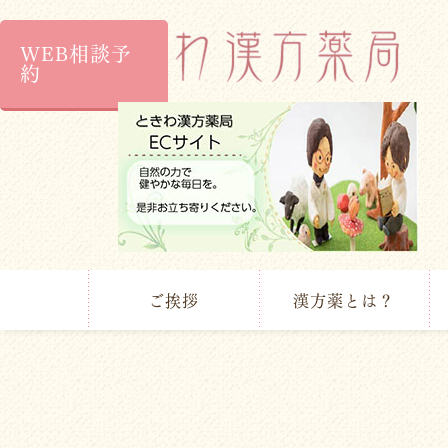
WEB相談予
約
ご挨拶
漢方薬とは？