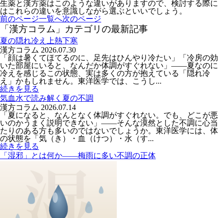
生薬と漢方薬はこのような違いがありますので、検討する際に
はこれらの違いを意識しながら選ぶといいでしょう。
前のページ
一覧へ
次のページ
「漢方コラム」カテゴリの最新記事
夏の隠れ冷え上熱下寒
漢方コラム
2026.07.30
「顔は暑くてほてるのに、足先はひんやり冷たい」「冷房の効
いた部屋にいると、なんだか体調がすぐれない」――夏なのに
冷えを感じるこの状態、実は多くの方が抱えている「隠れ冷
え」かもしれません。東洋医学では、こうし...
続きを見る
気血水で読み解く夏の不調
漢方コラム
2026.07.14
「夏になると、なんとなく体調がすぐれない。でも、どこが悪
いのかうまく説明できない」――そんな漠然とした不調に心当
たりのある方も多いのではないでしょうか。東洋医学には、体
の状態を「気（き）・血（けつ）・水（す...
続きを見る
「湿邪」とは何か――梅雨に多い不調の正体