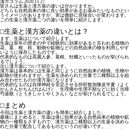
漢方コラム
2020.11.27
皆さんは生薬と漢方薬の違いは分かりますか。
どちらも自然由来の体に良い効果があるお薬みたいなものとい
うイメージがありますが、実は微妙に意味合いが変わります。
この生薬と漢方薬二つの違いを簡単に紹介します。
□生薬と漢方薬の違いとは？
まず、生薬はについて紹介します。
生薬は長年の歴史の中で経験的に効果があると言われる植物の
花、葉、根、枝、動物や鉱物などの自然由来の物を利用しやす
いように保存したものです。
代表的なものは高麗人参、葛根、牡蠣といったものが挙げられ
るでしょう。
次に漢方薬について紹介します。
漢方薬は基本的には生薬と同じように自然由来の植物、生物や
鉱物が使われますが、生薬を決められた分量で二種類以上を組
み合わせたものが漢方薬になります。
代表的なものは自律神経を安定させる抑肝散加陳皮半夏（よく
かんさんかちんぴはんげ）、生理痛や生理不順などに効く当帰
芍薬散（とうきしゃくやくさん）などが挙げられるでしょう。
□まとめ
今回は生薬と漢方薬の違いを簡単に紹介しました。
最後にまとめると、生薬は体に効果がある自然由来の植物や鉱
物の一種類をさすもので、漢方薬は二種類以上の生薬を決めら
れた分量で配合してあるものというのが違いです。