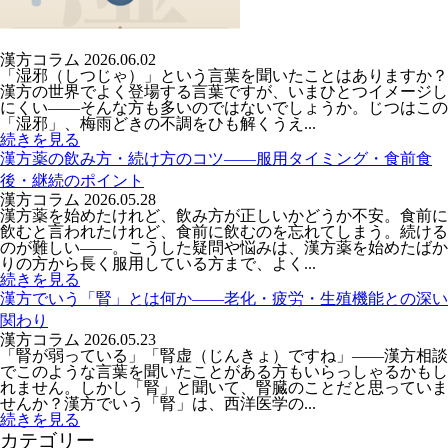
漢方コラム
2026.06.02
「湿邪（しつじゃ）」という言葉を聞いたことはありますか？
漢方の世界でよく登場する言葉ですが、いまひとつイメージし
にくい――そんな方も多いのではないでしょうか。じつはこの
「湿邪」、梅雨どきの不調をひも解くうえ...
続きを見る
漢方薬の飲み方・続け方のコツ――服用タイミング・食前食
後・継続のポイント
漢方コラム
2026.05.28
漢方薬を始めたけれど、飲み方が正しいかどうか不安。食前に
飲むと言われたけれど、食前に飲むのを忘れてしまう。続ける
のが難しい——。こうした疑問や悩みは、漢方薬を始めたばか
りの方から長く服用している方まで、よく...
続きを見る
漢方でいう「腎」とは何か――老化・疲労・生殖機能との深い
関わり
漢方コラム
2026.05.23
「腎が弱っている」「腎虚（じんきょ）ですね」——漢方相談
でこのような言葉を聞いたことがある方もいらっしゃるかもし
れません。しかし「腎」と聞いて、腎臓のことだと思っていま
せんか？漢方でいう「腎」は、西洋医学の...
続きを見る
カテゴリー