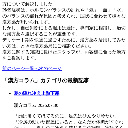
方について解説しました。
PMS症状は、ホルモンバランスの乱れや「気」「血」「水」
のバランスの崩れが原因と考えられ、症状に合わせて様々な
漢方薬が用いられます。
しかし、自己判断による服用は避け、専門家に相談し、適切
な漢方薬を選択することが重要です。
デリケート期を快適に過ごすために、漢方薬を活用してみた
い方は、ときわ漢方薬局にご相談ください。
漢方に関する知識に長けたスタッフが、お客様に合った漢方
をご提案します。
前のページ
一覧へ
次のページ
「漢方コラム」カテゴリの最新記事
夏の隠れ冷え上熱下寒
漢方コラム
2026.07.30
「顔は暑くてほてるのに、足先はひんやり冷たい」
「冷房の効いた部屋にいると、なんだか体調がすぐれ
ない」――夏なのに冷えを感じるこの状態、実は多く