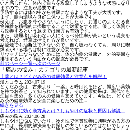
いと感じたら、体内で自らを攻撃してしまうような状態になり
ますので、注意が必要です。
予防するには体の中から健康になるような工夫が大切です。
まず、腸内環境を良好に保つことが大事です。
例えば、お腹を冷やさないようにしたり、お通じのよくなる食
物繊維を積極的に摂取することで対策をする他、優しく体質か
ら改善するという意味では漢方も有効です。
また、喫煙者は吸わない人にくらべ発症率が高いという現実を
考えれば、煙草は控えた方が良いです。
副流煙でも油断はできないので、自ら吸わなくても、周りに喫
煙者がいる場合は特に注意が必要です。
リウマチにならないためには、体の内側の健康と、外的要因を
排除するという両面からの配慮が必要です。
前のページ
一覧へ
次のページ
「痛みの悩み」カテゴリの最新記事
十薬とは？どくだみ茶の健康効果と注意点を解説！
漢方コラム
2024.07.19
どくだみ茶は、古来より「十薬」と呼ばれるほど、幅広い薬効
を持つお茶として知られています。その健康効果は、現代でも
注目を集め、多くの人の健康を支えています。今回は、どくだ
み茶の健康効果と安全に楽しむための注...
続きを見る
しもやけに効く漢方薬とは？しもやけの症状と原因も解説！
痛みの悩み
2024.06.28
しもやけに悩んでいたり、冷え性で体質改善に興味がある方の
中には、長期的解決策をお探しの方もいるのではないでしょう