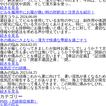
か。解決策の一つとして、漢方が挙げられます。今回は、しも
やけの症状や原因、そして漢方薬を使っ...
続きを見る
ピルを服用中にお腹が痛い時の対処法と注意点を紹介！
漢方コラム
2024.06.09
避妊薬としてピルを使用している女性の中には、副作用や体調
の変化に悩んでいる方が少なくありません。特に、ピルを服用
していても排卵時にお腹が痛いと感じることに対して、適切な
情報や対処法を求める声が増えています...
続きを見る
冬の痛みにさよなら：漢方で快適な季節を過ごそう
痛みの悩み
2024.02.05
寒さが厳しくなってきましたが如何お過ごしでしょうか？？古
傷が痛む方も多いのでは無いでしょうか？中医学では、関節の
痺れや痛みのことを痺証と言います。【痺証の定義】『証治匯
補・痺証』より「閉塞不通謂之痺」「閉...
続きを見る
低気圧での頭痛。
痛みの悩み
2023.04.25
低気圧での頭痛これから夏に向けて、暑い湿気が多くなるため
低気圧が発生することがあります。特に、海上で低気圧が発生
し、陸地に向かって進んできます。この時期に痛みやしびれ、
体の怠さが顕著になる方が多くいらっし...
続きを見る
カテゴリー
PMS（月経前症候群）
お肌の悩み