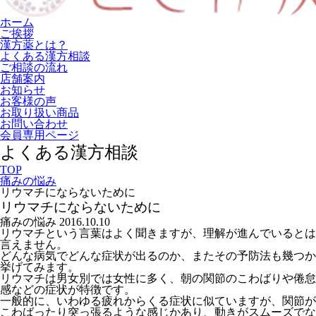
ホーム
ご挨拶
漢方薬とは？
よくある漢方相談
ご相談の流れ
店舗案内
お知らせ
お客様の声
お取り扱い商品
お問い合わせ
会員専用ページ
よくある漢方相談
TOP
痛みの悩み
リウマチにならないために
リウマチにならないために
痛みの悩み
2016.10.10
リウマチという言葉はよく聞きますが、理解が進んでいるとは
言えません。
どんな病気でどんな症状が出るのか、またその予防法も幾つか
挙げてみます。
リウマチは男女別では女性に多く、朝の関節のこわばりや倦怠
感などの症状が特徴です。
一般的に、いわゆる疲れからくる症状に似ていますが、関節が
こわばったり突っ張るような感じかあり、動きがスムーズでな