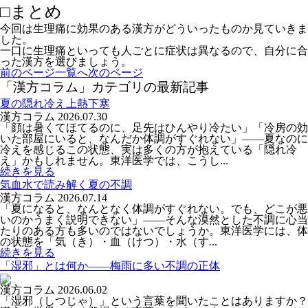
□まとめ
今回は生理痛に効果のある漢方がどういったものか見ていきま
した。
一口に生理痛といっても人ごとに症状は異なるので、自分に合
った漢方を選びましょう。
前のページ
一覧へ
次のページ
「漢方コラム」カテゴリの最新記事
夏の隠れ冷え上熱下寒
漢方コラム
2026.07.30
「顔は暑くてほてるのに、足先はひんやり冷たい」「冷房の効
いた部屋にいると、なんだか体調がすぐれない」――夏なのに
冷えを感じるこの状態、実は多くの方が抱えている「隠れ冷
え」かもしれません。東洋医学では、こうし...
続きを見る
気血水で読み解く夏の不調
漢方コラム
2026.07.14
「夏になると、なんとなく体調がすぐれない。でも、どこが悪
いのかうまく説明できない」――そんな漠然とした不調に心当
たりのある方も多いのではないでしょうか。東洋医学には、体
の状態を「気（き）・血（けつ）・水（す...
続きを見る
「湿邪」とは何か――梅雨に多い不調の正体
漢方コラム
2026.06.02
「湿邪（しつじゃ）」という言葉を聞いたことはありますか？