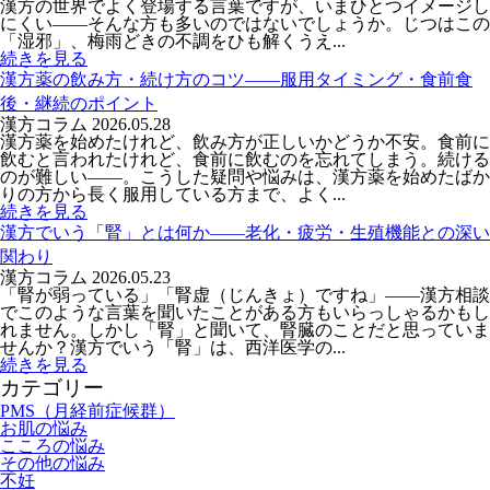
漢方の世界でよく登場する言葉ですが、いまひとつイメージし
にくい――そんな方も多いのではないでしょうか。じつはこの
「湿邪」、梅雨どきの不調をひも解くうえ...
続きを見る
漢方薬の飲み方・続け方のコツ――服用タイミング・食前食
後・継続のポイント
漢方コラム
2026.05.28
漢方薬を始めたけれど、飲み方が正しいかどうか不安。食前に
飲むと言われたけれど、食前に飲むのを忘れてしまう。続ける
のが難しい——。こうした疑問や悩みは、漢方薬を始めたばか
りの方から長く服用している方まで、よく...
続きを見る
漢方でいう「腎」とは何か――老化・疲労・生殖機能との深い
関わり
漢方コラム
2026.05.23
「腎が弱っている」「腎虚（じんきょ）ですね」——漢方相談
でこのような言葉を聞いたことがある方もいらっしゃるかもし
れません。しかし「腎」と聞いて、腎臓のことだと思っていま
せんか？漢方でいう「腎」は、西洋医学の...
続きを見る
カテゴリー
PMS（月経前症候群）
お肌の悩み
こころの悩み
その他の悩み
不妊