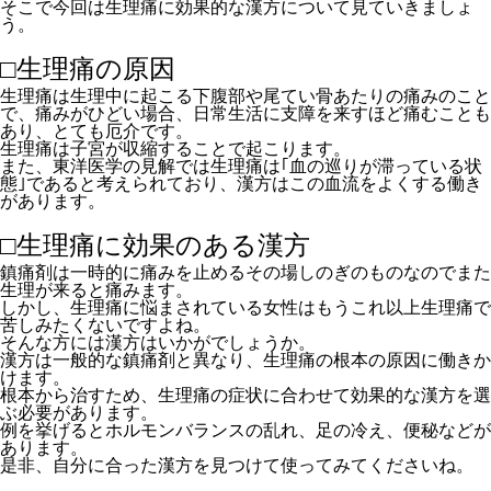
そこで今回は生理痛に効果的な漢方について見ていきましょ
う。
□生理痛の原因
生理痛は生理中に起こる下腹部や尾てい骨あたりの痛みのこと
で、痛みがひどい場合、日常生活に支障を来すほど痛むことも
あり、とても厄介です。
生理痛は子宮が収縮することで起こります。
また、東洋医学の見解では生理痛は｢血の巡りが滞っている状
態｣であると考えられており、漢方はこの血流をよくする働き
があります。
□生理痛に効果のある漢方
鎮痛剤は一時的に痛みを止めるその場しのぎのものなのでまた
生理が来ると痛みます。
しかし、生理痛に悩まされている女性はもうこれ以上生理痛で
苦しみたくないですよね。
そんな方には漢方はいかがでしょうか。
漢方は一般的な鎮痛剤と異なり、生理痛の根本の原因に働きか
けます。
根本から治すため、生理痛の症状に合わせて効果的な漢方を選
ぶ必要があります。
例を挙げるとホルモンバランスの乱れ、足の冷え、便秘などが
あります。
是非、自分に合った漢方を見つけて使ってみてくださいね。