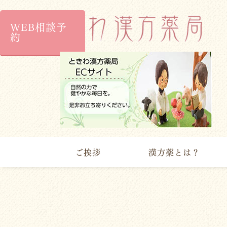
WEB相談予
約
ご挨拶
漢方薬とは？