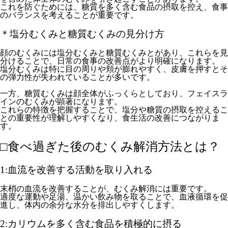
これを防ぐためには、糖質を多く含む食品の摂取を控え、食事
のバランスを考えることが重要です。
＊塩分むくみと糖質むくみの見分け方
顔のむくみには塩分むくみと糖質むくみとがあり、これらを見
分けることで、日常の食事の改善点がより明確になります。
塩分むくみは特に目の周りや頬が膨れやすく、皮膚を押すとそ
の弾力性が失われていることが多いです。
一方、糖質むくみは顔全体がふっくらとしており、フェイスラ
インのむくみが顕著になります。
これらの特徴を把握することで、塩分や糖質の摂取を控えるこ
との重要性が理解しやすくなり、食生活の改善につながりま
す。
□食べ過ぎた後のむくみ解消方法とは？
1:血流を改善する活動を取り入れる
末梢の血流を改善することが、むくみ解消には重要です。
適度な運動や足湯、温かい飲み物を取ることで、血液循環を促
進し、体内の余分な水分を排出しやすくします。
2:カリウムを多く含む食品を積極的に摂る