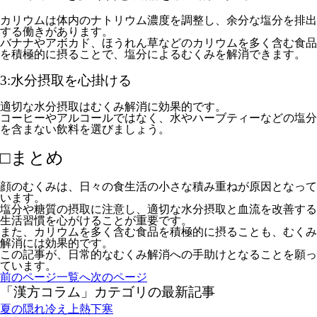
カリウムは体内のナトリウム濃度を調整し、余分な塩分を排出
する働きがあります。
バナナやアボカド、ほうれん草などのカリウムを多く含む食品
を積極的に摂ることで、塩分によるむくみを解消できます。
3:水分摂取を心掛ける
適切な水分摂取はむくみ解消に効果的です。
コーヒーやアルコールではなく、水やハーブティーなどの塩分
を含まない飲料を選びましょう。
□まとめ
顔のむくみは、日々の食生活の小さな積み重ねが原因となって
います。
塩分や糖質の摂取に注意し、適切な水分摂取と血流を改善する
生活習慣を心がけることが重要です。
また、カリウムを多く含む食品を積極的に摂ることも、むくみ
解消には効果的です。
この記事が、日常的なむくみ解消への手助けとなることを願っ
ています。
前のページ
一覧へ
次のページ
「漢方コラム」カテゴリの最新記事
夏の隠れ冷え上熱下寒