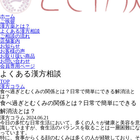
ホーム
ご挨拶
漢方薬とは？
よくある漢方相談
ご相談の流れ
店舗案内
お知らせ
お客様の声
お取り扱い商品
お問い合わせ
会員専用ページ
よくある漢方相談
TOP
漢方コラム
食べ過ぎとむくみの関係とは？日常で簡単にできる解消法と
は？
食べ過ぎとむくみの関係とは？日常で簡単にできる
解消法とは？
漢方コラム
2024.06.21
今日の多忙な日常生活において、多くの人々が健康と美容を意
識していますが、食生活のバランスを取ることは一層困難にな
っています。
特に、食事からくる顔のむくみは多くの人が経験しており、そ