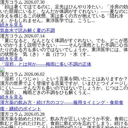
漢方コラム
2026.07.30
「顔は暑くてほてるのに、足先はひんやり冷たい」「冷房の効
いた部屋にいると、なんだか体調がすぐれない」――夏なのに
冷えを感じるこの状態、実は多くの方が抱えている「隠れ冷
え」かもしれません。東洋医学では、こうし...
続きを見る
気血水で読み解く夏の不調
漢方コラム
2026.07.14
「夏になると、なんとなく体調がすぐれない。でも、どこが悪
いのかうまく説明できない」――そんな漠然とした不調に心当
たりのある方も多いのではないでしょうか。東洋医学には、体
の状態を「気（き）・血（けつ）・水（す...
続きを見る
「湿邪」とは何か――梅雨に多い不調の正体
漢方コラム
2026.06.02
「湿邪（しつじゃ）」という言葉を聞いたことはありますか？
漢方の世界でよく登場する言葉ですが、いまひとつイメージし
にくい――そんな方も多いのではないでしょうか。じつはこの
「湿邪」、梅雨どきの不調をひも解くうえ...
続きを見る
漢方薬の飲み方・続け方のコツ――服用タイミング・食前食
後・継続のポイント
漢方コラム
2026.05.28
漢方薬を始めたけれど、飲み方が正しいかどうか不安。食前に
飲むと言われたけれど、食前に飲むのを忘れてしまう。続ける
のが難しい——。こうした疑問や悩みは、漢方薬を始めたばか