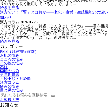
りの方から長く服用している方まで、よく...
続きを見る
漢方でいう「腎」とは何か――老化・疲労・生殖機能との深い
関わり
漢方コラム
2026.05.23
「腎が弱っている」「腎虚（じんきょ）ですね」——漢方相談
でこのような言葉を聞いたことがある方もいらっしゃるかもし
れません。しかし「腎」と聞いて、腎臓のことだと思っていま
せんか？漢方でいう「腎」は、西洋医学の...
続きを見る
カテゴリー
PMS（月経前症候群）
お肌の悩み
こころの悩み
その他の悩み
不妊
季節の悩み
更年期障害
月経不順・月経痛
漢方コラム
痛みの悩み
目と鼻の悩み
お客様の声
お知らせ