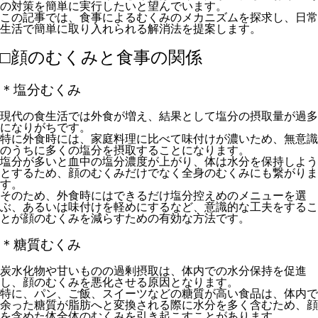
の対策を簡単に実行したいと望んでいます。
この記事では、食事によるむくみのメカニズムを探求し、日常
生活で簡単に取り入れられる解消法を提案します。
□顔のむくみと食事の関係
＊塩分むくみ
現代の食生活では外食が増え、結果として塩分の摂取量が過多
になりがちです。
特に外食時には、家庭料理に比べて味付けが濃いため、無意識
のうちに多くの塩分を摂取することになります。
塩分が多いと血中の塩分濃度が上がり、体は水分を保持しよう
とするため、顔のむくみだけでなく全身のむくみにも繋がりま
す。
そのため、外食時にはできるだけ塩分控えめのメニューを選
ぶ、あるいは味付けを軽めにするなど、意識的な工夫をするこ
とが顔のむくみを減らすための有効な方法です。
＊糖質むくみ
炭水化物や甘いものの過剰摂取は、体内での水分保持を促進
し、顔のむくみを悪化させる原因となります。
特に、パン、ご飯、スイーツなどの糖質が高い食品は、体内で
余った糖質が脂肪へと変換される際に水分を多く含むため、顔
を含めた体全体のむくみを引き起こすことがあります。