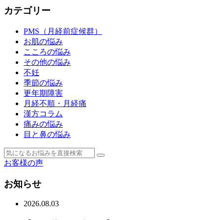
カテゴリー
PMS（月経前症候群）
お肌の悩み
こころの悩み
その他の悩み
不妊
季節の悩み
更年期障害
月経不順・月経痛
漢方コラム
痛みの悩み
目と鼻の悩み
お客様の声
お知らせ
2026.08.03