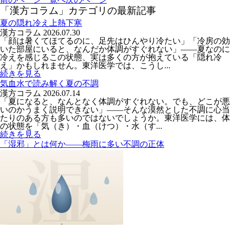
「漢方コラム」カテゴリの最新記事
夏の隠れ冷え上熱下寒
漢方コラム
2026.07.30
「顔は暑くてほてるのに、足先はひんやり冷たい」「冷房の効
いた部屋にいると、なんだか体調がすぐれない」――夏なのに
冷えを感じるこの状態、実は多くの方が抱えている「隠れ冷
え」かもしれません。東洋医学では、こうし...
続きを見る
気血水で読み解く夏の不調
漢方コラム
2026.07.14
「夏になると、なんとなく体調がすぐれない。でも、どこが悪
いのかうまく説明できない」――そんな漠然とした不調に心当
たりのある方も多いのではないでしょうか。東洋医学には、体
の状態を「気（き）・血（けつ）・水（す...
続きを見る
「湿邪」とは何か――梅雨に多い不調の正体