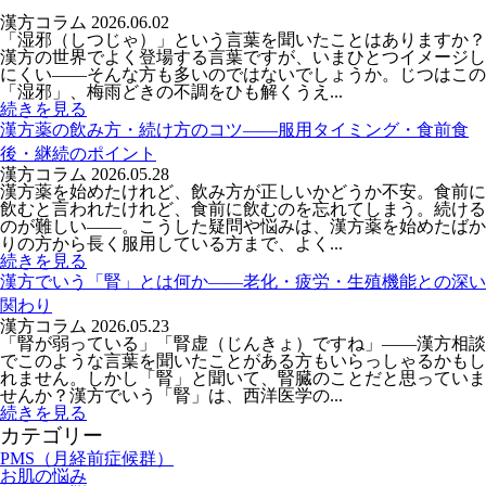
漢方コラム
2026.06.02
「湿邪（しつじゃ）」という言葉を聞いたことはありますか？
漢方の世界でよく登場する言葉ですが、いまひとつイメージし
にくい――そんな方も多いのではないでしょうか。じつはこの
「湿邪」、梅雨どきの不調をひも解くうえ...
続きを見る
漢方薬の飲み方・続け方のコツ――服用タイミング・食前食
後・継続のポイント
漢方コラム
2026.05.28
漢方薬を始めたけれど、飲み方が正しいかどうか不安。食前に
飲むと言われたけれど、食前に飲むのを忘れてしまう。続ける
のが難しい——。こうした疑問や悩みは、漢方薬を始めたばか
りの方から長く服用している方まで、よく...
続きを見る
漢方でいう「腎」とは何か――老化・疲労・生殖機能との深い
関わり
漢方コラム
2026.05.23
「腎が弱っている」「腎虚（じんきょ）ですね」——漢方相談
でこのような言葉を聞いたことがある方もいらっしゃるかもし
れません。しかし「腎」と聞いて、腎臓のことだと思っていま
せんか？漢方でいう「腎」は、西洋医学の...
続きを見る
カテゴリー
PMS（月経前症候群）
お肌の悩み