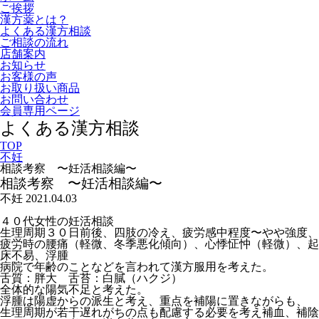
ご挨拶
漢方薬とは？
よくある漢方相談
ご相談の流れ
店舗案内
お知らせ
お客様の声
お取り扱い商品
お問い合わせ
会員専用ページ
よくある漢方相談
TOP
不妊
相談考察 〜妊活相談編〜
相談考察 〜妊活相談編〜
不妊
2021.04.03
４０代女性の妊活相談
生理周期３０日前後、四肢の冷え、疲労感中程度〜やや強度、
疲労時の腰痛（軽微、冬季悪化傾向）、心悸怔忡（軽微）、起
床不易、浮腫
病院で年齢のことなどを言われて漢方服用を考えた。
舌質：胖大 舌苔：白膩（ハクジ）
全体的な陽気不足と考えた。
浮腫は陽虚からの派生と考え、重点を補陽に置きながらも、
生理周期が若干遅れがちの点も配慮する必要を考え補血、補陰