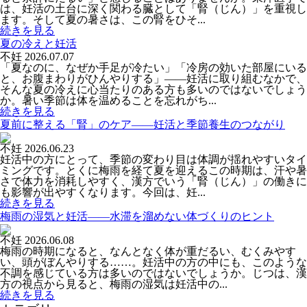
は、妊活の土台に深く関わる臓として「腎（じん）」を重視し
ます。そして夏の暑さは、この腎をひそ...
続きを見る
夏の冷えと妊活
不妊
2026.07.07
「夏なのに、なぜか手足が冷たい」「冷房の効いた部屋にいる
と、お腹まわりがひんやりする」――妊活に取り組むなかで、
そんな夏の冷えに心当たりのある方も多いのではないでしょう
か。暑い季節は体を温めることを忘れがち...
続きを見る
夏前に整える「腎」のケア――妊活と季節養生のつながり
不妊
2026.06.23
妊活中の方にとって、季節の変わり目は体調が揺れやすいタイ
ミングです。とくに梅雨を経て夏を迎えるこの時期は、汗や暑
さで体力を消耗しやすく、漢方でいう「腎（じん）」の働きに
も影響が出やすくなります。今回は、妊...
続きを見る
梅雨の湿気と妊活――水滞を溜めない体づくりのヒント
不妊
2026.06.08
梅雨の時期になると、なんとなく体が重だるい、むくみやす
い、頭がぼんやりする……。妊活中の方の中にも、このような
不調を感じている方は多いのではないでしょうか。じつは、漢
方の視点から見ると、梅雨の湿気は妊活中の...
続きを見る