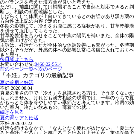
のバランスを考えた漢方薬が良いと考えた。
ただし、補血に関しては補陽することで自然と対応できると判
断し、相談の都度確認とした。
しばらくして体調が上向いてきているとのお話があり漢方薬の
方向性は上記の内容で定めた。
冬期の影響にて、冷えをお腹に感じる症状があり、甘草乾姜湯
を併せて服用してもらった。
甘草乾姜湯を合わせることで中焦の陽気を補いまた、全体の陽
気の底上げができた。
主訴は、妊活だったが全体的な体調改善にも繋がった。冬時期
以外もそうだが、外感の体への影響は常に考慮に入れておくべ
きと思う。
後日談はこちら
お問い合わせ先:
0466-22-5514
前のページ
一覧へ
次のページ
「不妊」カテゴリの最新記事
夏の冷房と妊活
不妊
2026.08.04
真夏の暑さの中で「冷え」を意識される方は、そう多くないか
もしれません。けれども漢方相談の現場では、一年のうちで夏
がもっとも体を冷やしやすい季節だと考えています。冷房の効
いた室内、冷たい飲みもの、薄着での就...
続きを見る
夏の腎ケアと妊活
不妊
2026.07.22
妊活を続けるなかで、「なんとなく疲れが抜けない」「夏にな
ると余計にだるい」と感じることはありませんか。東洋医学で