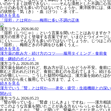
いのかうまく説明できない」――そんな漠然とした不調に心当
たりのある方も多いのではないでしょうか。東洋医学には、体
の状態を「気（き）・血（けつ）・水（す...
続きを見る
「湿邪」とは何か――梅雨に多い不調の正体
漢方コラム
2026.06.02
「湿邪（しつじゃ）」という言葉を聞いたことはありますか？
漢方の世界でよく登場する言葉ですが、いまひとつイメージし
にくい――そんな方も多いのではないでしょうか。じつはこの
「湿邪」、梅雨どきの不調をひも解くうえ...
続きを見る
漢方薬の飲み方・続け方のコツ――服用タイミング・食前食
後・継続のポイント
漢方コラム
2026.05.28
漢方薬を始めたけれど、飲み方が正しいかどうか不安。食前に
飲むと言われたけれど、食前に飲むのを忘れてしまう。続ける
のが難しい——。こうした疑問や悩みは、漢方薬を始めたばか
りの方から長く服用している方まで、よく...
続きを見る
漢方でいう「腎」とは何か――老化・疲労・生殖機能との深い
関わり
漢方コラム
2026.05.23
「腎が弱っている」「腎虚（じんきょ）ですね」——漢方相談
でこのような言葉を聞いたことがある方もいらっしゃるかもし
れません。しかし「腎」と聞いて、腎臓のことだと思っていま