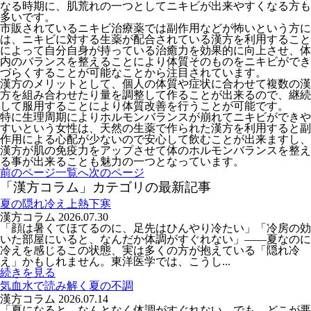
なる時期に、肌荒れの一つとしてニキビが出来やすくなる方も
多いです。
市販されているニキビ治療薬では副作用などが怖いという方に
は、ニキビに対する生薬が配合されている漢方を利用すること
によって自分自身が持っている治癒力を効果的に向上させ、体
内のバランスを整えることにより体質そのものをニキビができ
づらくすることが可能なことから注目されています。
漢方のメリットとして、個人の体質や症状に合わせて複数の漢
方を組み合わせたり量を調整して作ることが出来るので、継続
して服用することにより体質改善を行うことが可能です。
特に生理周期によりホルモンバランスが崩れてニキビができや
すいという女性は、天然の生薬で作られた漢方を利用すると副
作用による心配が少ないので安心して飲むことが出来ますし、
漢方が肌の免疫力をアップさせて体のホルモンバランスを整え
る事が出来ることも魅力の一つとなっています。
前のページ
一覧へ
次のページ
「漢方コラム」カテゴリの最新記事
夏の隠れ冷え上熱下寒
漢方コラム
2026.07.30
「顔は暑くてほてるのに、足先はひんやり冷たい」「冷房の効
いた部屋にいると、なんだか体調がすぐれない」――夏なのに
冷えを感じるこの状態、実は多くの方が抱えている「隠れ冷
え」かもしれません。東洋医学では、こうし...
続きを見る
気血水で読み解く夏の不調
漢方コラム
2026.07.14
「夏になると、なんとなく体調がすぐれない。でも、どこが悪