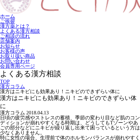
ホーム
ご挨拶
漢方薬とは？
よくある漢方相談
ご相談の流れ
店舗案内
お知らせ
お客様の声
お取り扱い商品
お問い合わせ
会員専用ページ
よくある漢方相談
TOP
漢方コラム
漢方はニキビにも効果あり！ニキビのできずらい体に
漢方はニキビにも効果あり！ニキビのできずらい体
に
漢方コラム
2018.04.13
日頃の疲労感やストレスの蓄積、季節の変わり目など肌のコン
ディションが崩れやすくなる時期は、どうしてもTゾーンやあ
ごの部分などにニキビが繰り返し出来て困っているという方は
少なくありません。
特に女性の場合、生理前で体のホルモンバランスが崩れやすく