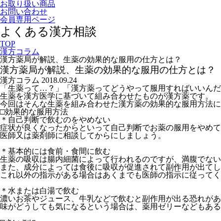
お取り扱い商品
お問い合わせ
会員専用ページ
よくある漢方相談
TOP
漢方コラム
漢方薬局が解説、生薬の効果的な服用の仕方とは？
漢方薬局が解説、生薬の効果的な服用の仕方とは？
漢方コラム
2018.09.24
「生薬って…？」「漢方薬ってどうやって服用すればいいんだ
生薬を漢方医学に基づいて組み合わせたものが漢方薬です。
今回はそんな生薬を組み合わせた漢方薬の効果的な服用方法に
□効果的な服用方法
＊自己判断で飲むのをやめない
症状が良くなったからといって自己判断でお薬の服用をやめて
医師又は薬剤師に相談してからにしましょう。
＊基本的には食前・食間に飲む
生薬の吸収は腸内細菌によって行われるのですが、満腹でない
また、成分によっては食後に吸収が促進されて副作用が出てし
これ以外の指示がある場合はあくまでも医師の指示に従ってく
＊水または白湯で飲む
濃いお茶やジュース、牛乳などで飲むと副作用が出る恐れがあ
味がどうしても気になるという場合は、薬用ゼリーなどもある