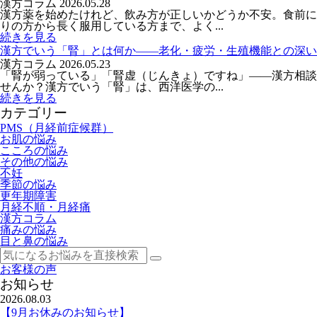
漢方コラム
2026.05.28
漢方薬を始めたけれど、飲み方が正しいかどうか不安。食前に
りの方から長く服用している方まで、よく...
続きを見る
漢方でいう「腎」とは何か――老化・疲労・生殖機能との深い
漢方コラム
2026.05.23
「腎が弱っている」「腎虚（じんきょ）ですね」——漢方相談
せんか？漢方でいう「腎」は、西洋医学の...
続きを見る
カテゴリー
PMS（月経前症候群）
お肌の悩み
こころの悩み
その他の悩み
不妊
季節の悩み
更年期障害
月経不順・月経痛
漢方コラム
痛みの悩み
目と鼻の悩み
お客様の声
お知らせ
2026.08.03
【9月お休みのお知らせ】