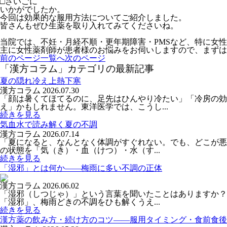
□さいごに
いかがでしたか。
今回は効果的な服用方法についてご紹介しました。
皆さんもぜひ生薬を取り入れてみてくださいね。
当院では、不妊・月経不順・更年期障害・PMSなど、特に女
主に女性薬剤師が患者様のお悩みをお伺いしますので、まずは
前のページ
一覧へ
次のページ
「漢方コラム」カテゴリの最新記事
夏の隠れ冷え上熱下寒
漢方コラム
2026.07.30
「顔は暑くてほてるのに、足先はひんやり冷たい」「冷房の
え」かもしれません。東洋医学では、こうし...
続きを見る
気血水で読み解く夏の不調
漢方コラム
2026.07.14
「夏になると、なんとなく体調がすぐれない。でも、どこが悪
の状態を「気（き）・血（けつ）・水（す...
続きを見る
「湿邪」とは何か――梅雨に多い不調の正体
漢方コラム
2026.06.02
「湿邪（しつじゃ）」という言葉を聞いたことはありますか？
「湿邪」、梅雨どきの不調をひも解くうえ...
続きを見る
漢方薬の飲み方・続け方のコツ――服用タイミング・食前食後