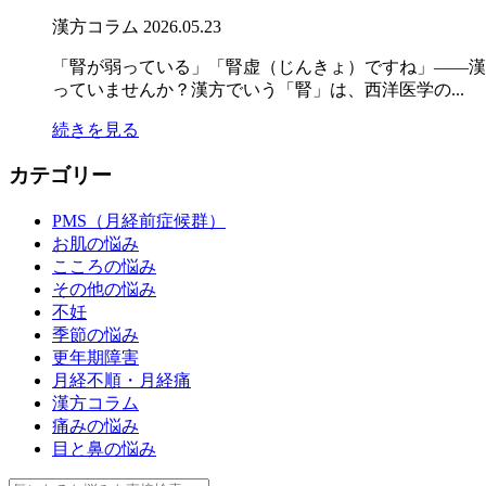
漢方コラム
2026.05.23
「腎が弱っている」「腎虚（じんきょ）ですね」——漢
っていませんか？漢方でいう「腎」は、西洋医学の...
続きを見る
カテゴリー
PMS（月経前症候群）
お肌の悩み
こころの悩み
その他の悩み
不妊
季節の悩み
更年期障害
月経不順・月経痛
漢方コラム
痛みの悩み
目と鼻の悩み