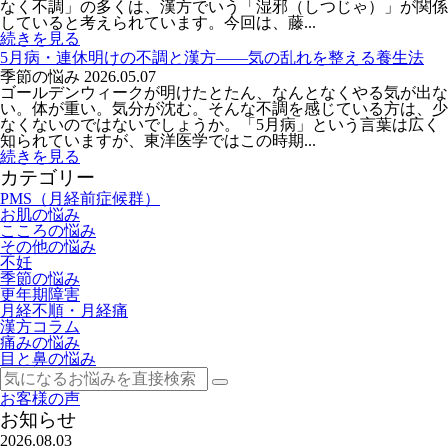
なく不調」の多くは、漢方でいう「湿邪（しつじゃ）」が関係
していると考えられています。今回は、藤...
続きを見る
5月病・連休明けの不調と漢方――気の乱れを整える養生法
季節の悩み
2026.05.07
ゴールデンウィークが明けたとたん、なんとなくやる気が出な
い。体が重い。気分が沈む。そんな不調を感じている方は、少
なくないのではないでしょうか。「5月病」という言葉は広く
知られていますが、東洋医学ではこの時期...
続きを見る
カテゴリー
PMS（月経前症候群）
お肌の悩み
こころの悩み
その他の悩み
不妊
季節の悩み
更年期障害
月経不順・月経痛
漢方コラム
痛みの悩み
目と鼻の悩み
お客様の声
お知らせ
2026.08.03