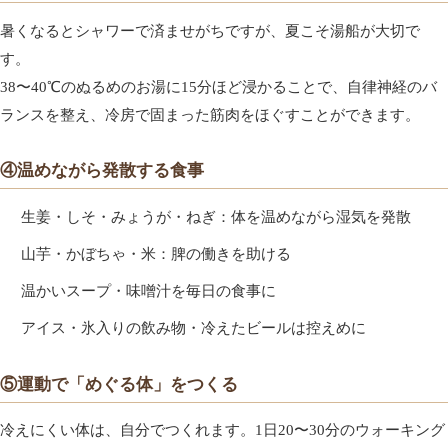
暑くなるとシャワーで済ませがちですが、夏こそ湯船が大切で
す。
38〜40℃のぬるめのお湯に15分ほど浸かることで、自律神経のバ
ランスを整え、冷房で固まった筋肉をほぐすことができます。
④温めながら発散する食事
生姜・しそ・みょうが・ねぎ：体を温めながら湿気を発散
山芋・かぼちゃ・米：脾の働きを助ける
温かいスープ・味噌汁を毎日の食事に
アイス・氷入りの飲み物・冷えたビールは控えめに
⑤運動で「めぐる体」をつくる
冷えにくい体は、自分でつくれます。1日20〜30分のウォーキング