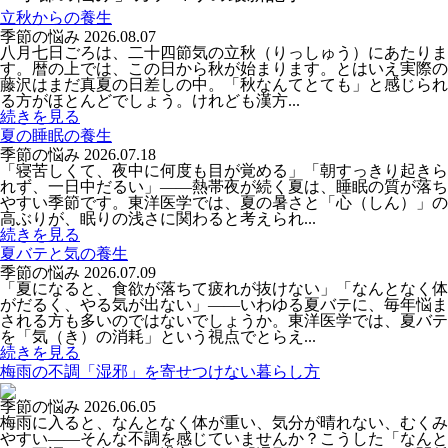
立秋からの養生
季節の悩み
2026.08.07
八月七日ごろは、二十四節気の立秋（りっしゅう）にあたりま
す。暦の上では、この日から秋が始まります。とはいえ実際の
藤沢はまだ真夏の日差しの中。「秋なんてとても」と感じられ
る方がほとんどでしょう。けれども漢方...
続きを見る
夏の睡眠の養生
季節の悩み
2026.07.18
「寝苦しくて、夜中に何度も目が覚める」「朝すっきり起きら
れず、一日中だるい」――熱帯夜が続く夏は、睡眠の質が落ち
やすい季節です。東洋医学では、夏の暑さと「心（しん）」の
高ぶりが、眠りの浅さに関わると考えられ...
続きを見る
夏バテと気の養生
季節の悩み
2026.07.09
「夏になると、食欲が落ちて疲れが抜けない」「なんとなく体
がだるく、やる気が出ない」――いわゆる夏バテに、毎年悩ま
される方も多いのではないでしょうか。東洋医学では、夏バテ
を「気（き）の消耗」という視点でとらえ...
続きを見る
梅雨の不調「湿邪」を寄せつけない暮らし方
季節の悩み
2026.06.05
梅雨に入ると、なんとなく体が重い、気分が晴れない、むくみ
やすい――そんな不調を感じていませんか？こうした「なんと